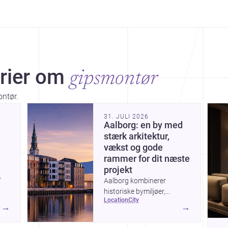
rier om
gipsmontør
ontør.
Dis
31. JULI 2026
Aalborg: en by med
stærk arkitektur,
vækst og gode
rammer for dit næste
projekt
’
Aalborg kombinerer
historiske bymiljøer,
location
city
markante nybyggerier og
→
→
n
en aktiv udvikling ved
,
havnefronten, hvilket gør