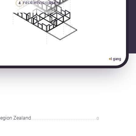
4
FØLG REVISIONERNE
I gang
egion Zealand
0