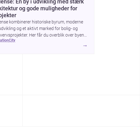
ense: En by i udvikling med stærk
kitektur og gode muligheder for
ojekter
ense kombinerer historiske byrum, moderne
dvikling og et aktivt marked for bolig- og
vervsprojekter. Her får du overblik over byens
cation
city
itektur, byggemæssige prisniveau og hvorfor
→
n er interessant for dig, der planlægger at
ge, renovere eller indrette.