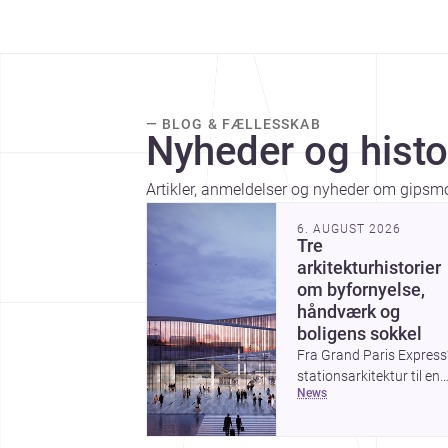
— BLOG & FÆLLESSKAB
Nyheder og histo
Artikler, anmeldelser og nyheder om gipsm
6. AUGUST 2026
Tre
arkitekturhistorier
om byfornyelse,
håndværk og
boligens sokkel
Fra Grand Paris Express
stationsarkitektur til en
news
række projekter, der
undersøger spændinge
mellem hånd og maskine