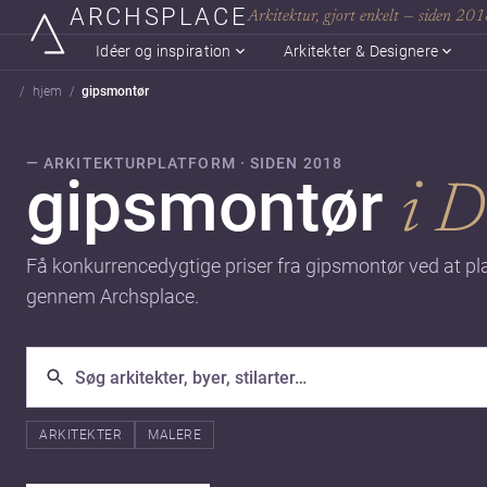
ARCHSPLACE
Arkitektur, gjort enkelt — siden 20
Idéer og inspiration
Arkitekter & Designere
hjem
gipsmontør
— ARKITEKTURPLATFORM · SIDEN 2018
gipsmontør
i 
Få konkurrencedygtige priser fra gipsmontør ved at pl
gennem Archsplace.
ARKITEKTER
MALERE