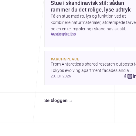
Stue i skandinavisk stil: sådan
rammer du det rolige, lyse udtryk
Få en stue med ro, lys og funktion ved at
kombinere naturmaterialer, afdæmpede farve
og en enkel møblering i skandinavisk stil.
area
inspiration
#
ARCHSPLACE
From Antarctica’s shared research outposts to
Tokyo’s evolving apartment facades and a 
23. juli 2026
terraced home in Amman, these projects show
how architecture adapts to place, context, and
community. Discover more ideas, 
Se bloggen
→