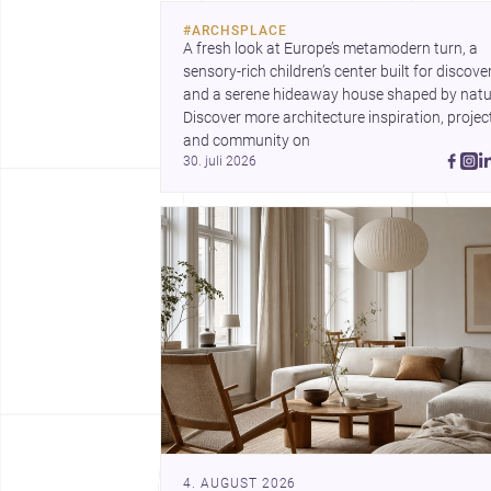
viser ugens historier,
#
ARCHSPLACE
hvordan arkitektur både
A fresh look at Europe’s metamodern turn, a 
kan forme byer og forfin
sensory-rich children’s center built for discovery
detaljer. Samtidig peger
and a serene hideaway house shaped by natur
Plinth House / Cambra
Discover more architecture inspiration, project
Buró på, hvordan et klar
and community on 
greb om fundament,
30. juli 2026
proportion og materialit
kan give et hjem stærk
karakter.
4. AUGUST 2026