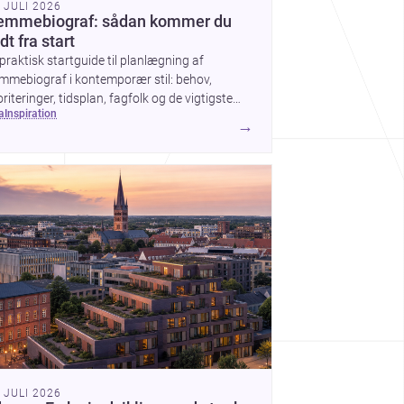
. JULI 2026
emmebiograf: sådan kommer du
dt fra start
praktisk startguide til planlægning af
mmebiograf i kontemporær stil: behov,
oriteringer, tidsplan, fagfolk og de vigtigste
ea
inspiration
g før arbejdet går i gang.
→
. JULI 2026