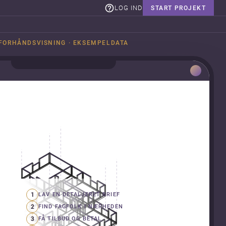
LOG IND
START PROJEKT
FORHÅNDSVISNING · EKSEMPELDATA
1
LAV EN DETALJERET BRIEF
2
FIND FAGFOLK I NÆRHEDEN
3
FÅ TILBUD OG BETAL