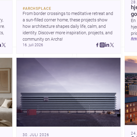
28
byen interessant for alle,
hj
#
ARCHSPLACE
der vil bygge, renovere eller
From border crossings to meditative retreat and 
go
e
designe i Nordjylland.
, 
a sun-filled corner home, these projects show 
En 
 The
e. 
how architecture shapes daily life, calm, and 
hje
s, 
identity. Discover more inspiration, projects, and 
pri
t
ar
community on Archs!
val
16. juli 2026
et
24
30. JULI 2026