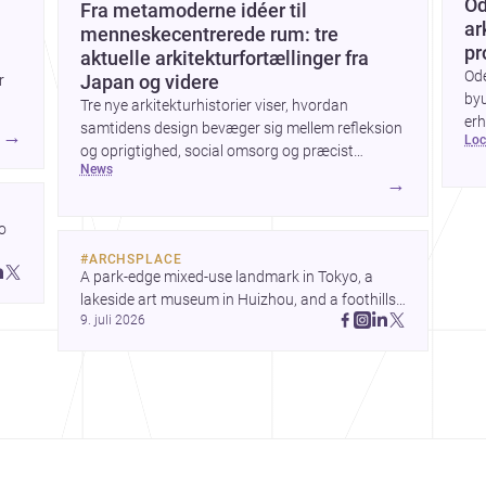
Od
Fra metamoderne idéer til
ar
menneskecentrerede rum: tre
pr
aktuelle arkitekturfortællinger fra
Od
r
Japan og videre
byu
Tre nye arkitekturhistorier viser, hvordan
erh
samtidens design bevæger sig mellem refleksion
→
lo
ark
og oprigtighed, social omsorg og præcist
bye
news
formgivne boligoplevelser. Fra den teoretiske
→
byg
diskussion om metamodernisme til et
børnecenter i Midori og et hjem i Mueonga
 
fremstår arkitekturen som både kulturel
#
ARCHSPLACE
kommentar og konkret livskvalitet.
 
A park-edge mixed-use landmark in Tokyo, a 
 
lakeside art museum in Huizhou, and a foothills 
9. juli 2026
countryside house in Cayambe show 
architecture shaping place, culture, and daily life. 