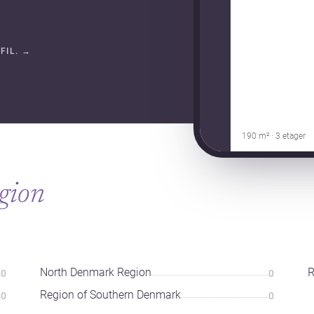
FIL.
→
190 m² · 3 etager
egion
North Denmark Region
R
0
0
Region of Southern Denmark
0
0