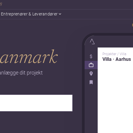
18
Entreprenører & Leverandører
Danmark
Projekter / Villa
Villa · Aarhus
anlægge dit projekt