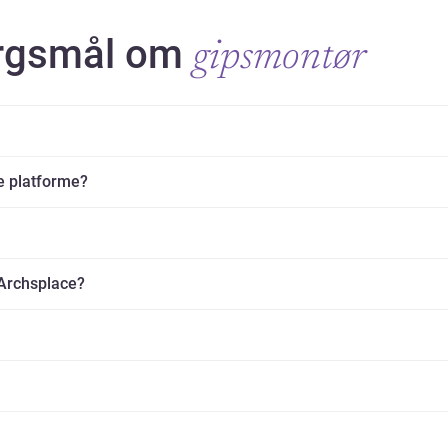
ørgsmål om
gipsmontør
e platforme?
 Archsplace?