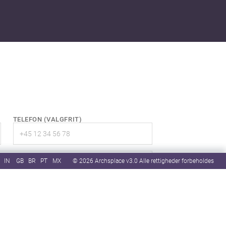
TELEFON
(VALGFRIT)
IN
GB
BR
PT
MX
© 2026 Archsplace v3.0 Alle rettigheder forbeholdes