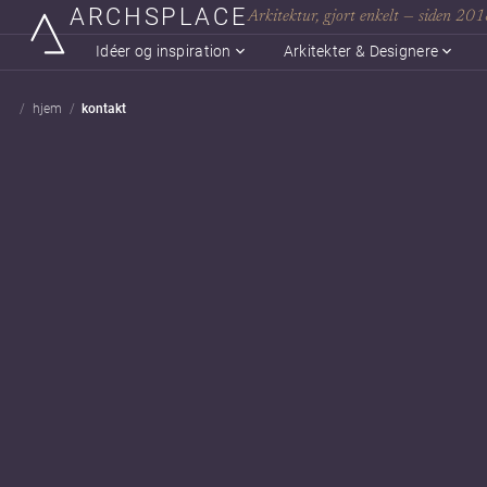
ARCHSPLACE
Arkitektur, gjort enkelt — siden 20
Idéer og inspiration
Arkitekter & Designere
hjem
kontakt