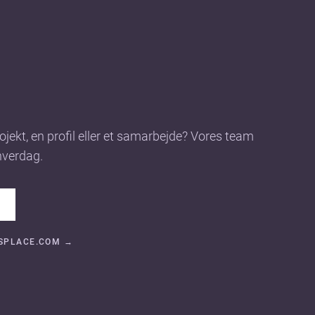
jekt, en profil eller et samarbejde? Vores team
hverdag.
→
HSPLACE.COM
→