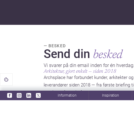
— BESKED
Send din
besked
Vi svarer på din email inden for én hverdag
Arkitektur, gjort enkelt — siden 2018
Archsplace har forbundet kunder, arkitekter og
leverandører siden 2018 — fra første briefing ti
betaling, på én platform.
Information
Inspiration
KONTAKT
info@archsplace.com
Man–Fre · 09:00–18:00 (BRT)
KONTORER
Rio de Janeiro