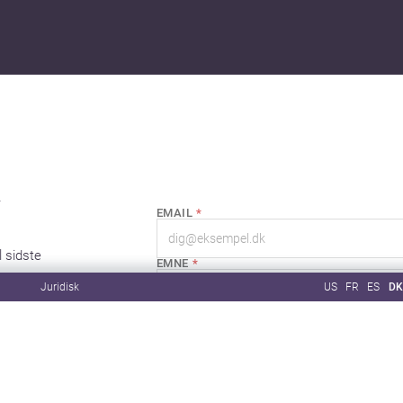
.
EMAIL
*
l sidste
EMNE
*
Juridisk
US
FR
ES
DK
BESKED
*