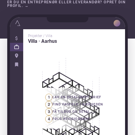
ER DU EN ENTREPRENØR ELLER LEVERANDØR? OPRET DIN
PROFIL.
→
Projekter / Villa
Villa · Aarhus
1
LAV EN DETALJERET BRIEF
2
FIND FAGFOLK I NÆRHEDEN
3
FÅ TILBUD OG BETAL
4
FØLG REVISIONERNE