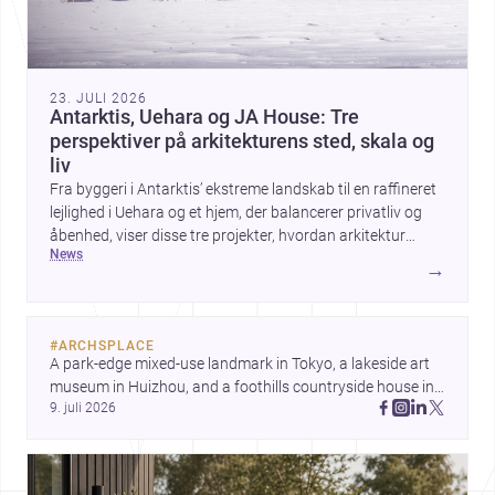
23. JULI 2026
Antarktis, Uehara og JA House: Tre
perspektiver på arkitekturens sted, skala og
liv
Fra byggeri i Antarktis’ ekstreme landskab til en raffineret
lejlighed i Uehara og et hjem, der balancerer privatliv og
åbenhed, viser disse tre projekter, hvordan arkitektur
news
formes af klima, kontekst og daglig brug. Tilsammen
→
peger de på nye måder at tænke territorial tilstedeværelse,
boligkvalitet og materialemæssig klarhed på.
#
ARCHSPLACE
A park-edge mixed-use landmark in Tokyo, a lakeside art 
museum in Huizhou, and a foothills countryside house in 
9. juli 2026
Cayambe show architecture shaping place, culture, and 
daily life. Discover more architecture inspo