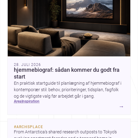
28. JULI 2026
hjemmebiograf: sådan kommer du godt fra
start
En praktisk startguide til planlægning af hjemmebiograf i
kontemporær stil: behov, prioriteringer, tidsplan, fagfolk
og de vigtigste valg før arbejdet går i gang.
area
inspiration
→
#
ARCHSPLACE
From Antarctica’s shared research outposts to Tokyo’s 