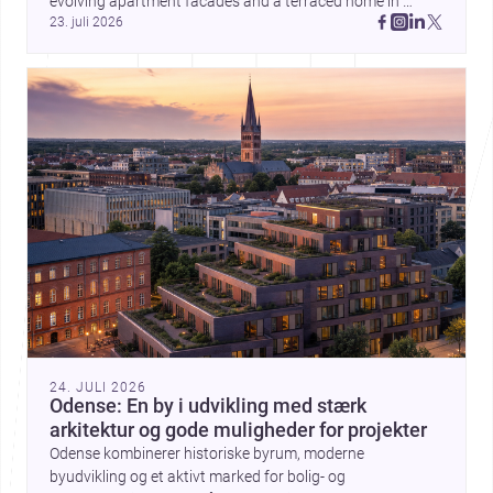
evolving apartment facades and a terraced home in 
23. juli 2026
Amman, these projects show how architecture adapts to 
place, context, and community. Discover more ideas, 
24. JULI 2026
Odense: En by i udvikling med stærk
arkitektur og gode muligheder for projekter
Odense kombinerer historiske byrum, moderne
byudvikling og et aktivt marked for bolig- og