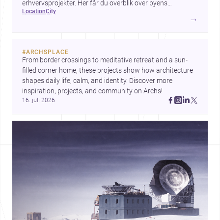
erhvervsprojekter. Her får du overblik over byens
location
city
arkitektur, byggemæssige prisniveau og hvorfor byen er
→
interessant for dig, der planlægger at bygge, renovere eller
indrette.
#
ARCHSPLACE
From border crossings to meditative retreat and a sun-
filled corner home, these projects show how architecture 
shapes daily life, calm, and identity. Discover more 
inspiration, projects, and community on Archs!
16. juli 2026