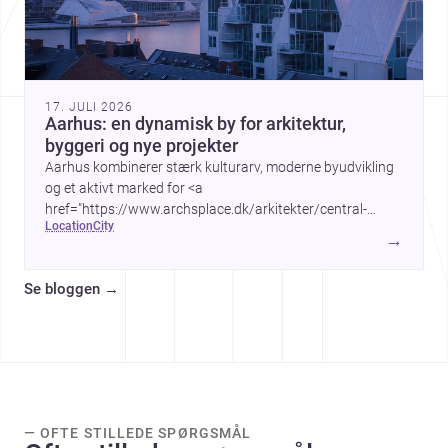
17. JULI 2026
Aarhus: en dynamisk by for arkitektur,
byggeri og nye projekter
Aarhus kombinerer stærk kulturarv, moderne byudvikling
og et aktivt marked for <a
href="https://www.archsplace.dk/arkitekter/central-
location
city
denmark-region/aarhus">arkitekter</a> og <a
→
href="https://www.archsplace.dk/entreprenrer/central-
denmark-region/aarhus">entreprenører</a> – ideelt for
Se bloggen
→
dig, der planlægger nyt byggeri eller renovering.
— OFTE STILLEDE SPØRGSMÅL