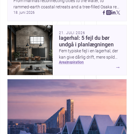
From marinas reconnecting cities to the water, to 
rammed-earth coastal retreats and a tree-filled Osaka rest 
18. juni 2026
area, these projects show architecture shaping how we 
gather, pause, and belong. Discover more design
21. JULI 2026
lagerhal: 5 fejl du bør
undgå i planlægningen
Fem typiske fejl i en lagerhal, der
kan give dårlig drift, mere spild
area
inspiration
og højere omkostninger — og
→
hvordan du undgår dem.