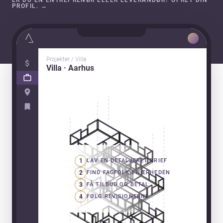
ER DU EN ENTREPRENØR ELLER LEVERANDØR? OPRET DIN
PROFIL.
→
Projekter / Villa
Villa · Aarhus
1
LAV EN DETALJERET BRIEF
2
FIND FAGFOLK I NÆRHEDEN
3
FÅ TILBUD OG BETAL
4
FØLG REVISIONERNE