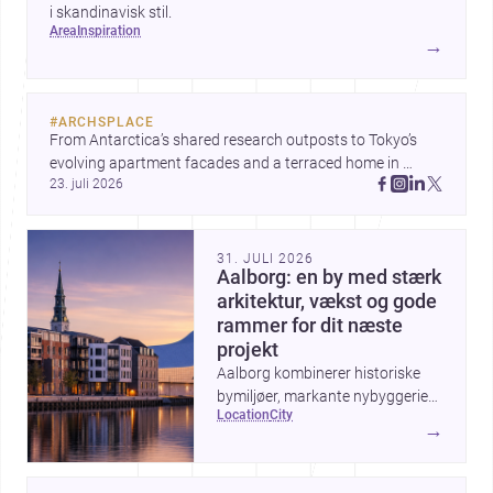
i skandinavisk stil.
area
inspiration
→
#
ARCHSPLACE
From Antarctica’s shared research outposts to Tokyo’s 
evolving apartment facades and a terraced home in 
23. juli 2026
Amman, these projects show how architecture adapts to 
place, context, and community. Discover more ideas, 
31. JULI 2026
Aalborg: en by med stærk
arkitektur, vækst og gode
rammer for dit næste
projekt
Aalborg kombinerer historiske
bymiljøer, markante nybyggerier
location
city
og en aktiv udvikling ved
→
havnefronten, hvilket gør byen
interessant for alle, der vil bygge,
renovere eller designe i