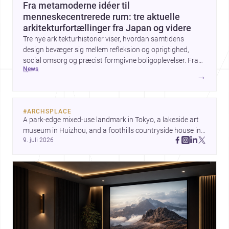
Fra metamoderne idéer til
menneskecentrerede rum: tre aktuelle
arkitekturfortællinger fra Japan og videre
Tre nye arkitekturhistorier viser, hvordan samtidens
design bevæger sig mellem refleksion og oprigtighed,
social omsorg og præcist formgivne boligoplevelser. Fra
news
den teoretiske diskussion om metamodernisme til et
→
børnecenter i Midori og et hjem i Mueonga fremstår
arkitekturen som både kulturel kommentar og konkret
livskvalitet.
#
ARCHSPLACE
A park-edge mixed-use landmark in Tokyo, a lakeside art 
museum in Huizhou, and a foothills countryside house in 
9. juli 2026
Cayambe show architecture shaping place, culture, and 
daily life. Discover more architecture inspo