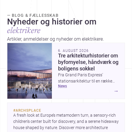
— BLOG & FÆLLESSKAB
Nyheder og historier om
elektrikere
Artikler, anmeldelser og nyheder om elektrikere.
6. AUGUST 2026
Tre arkitekturhistorier om
byfornyelse, håndværk og
boligens sokkel
Fra Grand Paris Express’
stationsarkitektur til en række
news
projekter, der undersøger
→
spændingen mellem hånd og
maskine, viser ugens historier,
hvordan arkitektur både kan
#
ARCHSPLACE
forme byer og forfine detaljer.
A fresh look at Europe’s metamodern turn, a sensory-rich 
Samtidig peger The Plinth House
children’s center built for discovery, and a serene hideaway 
/ Cambra Buró på, hvordan et
house shaped by nature. Discover more architecture 
klart greb om fundament,