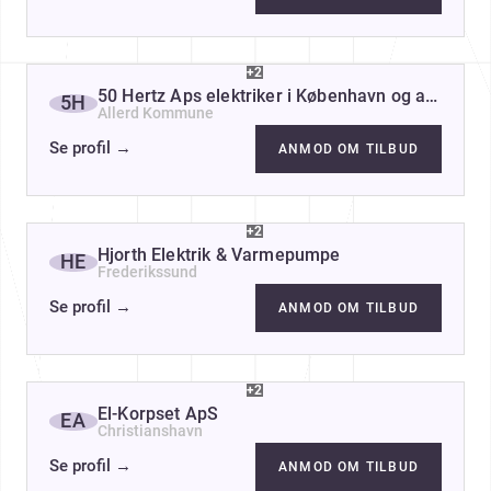
+2
50 Hertz Aps elektriker i København og akut døg
5H
Allerd Kommune
Se profil
→
ANMOD OM TILBUD
+2
Hjorth Elektrik & Varmepumpe
HE
Frederikssund
Se profil
→
ANMOD OM TILBUD
+2
El-Korpset ApS
EA
Christianshavn
Se profil
→
ANMOD OM TILBUD