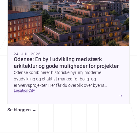
24. JULI 2026
Odense: En by i udvikling med stærk
arkitektur og gode muligheder for projekter
Odense kombinerer historiske byrum, moderne
byudvikling og et aktivt marked for bolig- og
erhvervsprojekter. Her får du overblik over byens
location
city
arkitektur, byggemæssige prisniveau og hvorfor byen er
→
interessant for dig, der planlægger at bygge, renovere eller
indrette.
Se bloggen
→