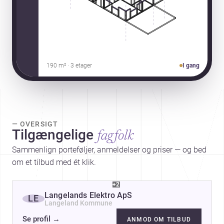
190 m² · 3 etager
I gang
— OVERSIGT
Tilgængelige
fagfolk
Sammenlign porteføljer, anmeldelser og priser — og bed
om et tilbud med ét klik.
+2
Langelands Elektro ApS
LE
Langeland Kommune
Se profil
→
ANMOD OM TILBUD