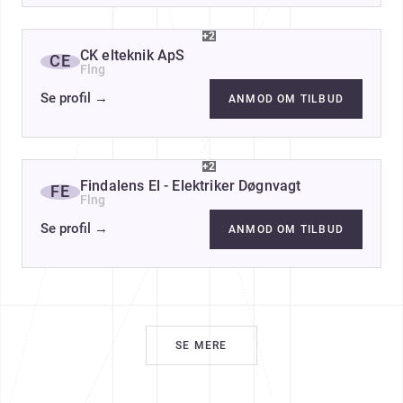
+2
CK elteknik ApS
CE
Flng
Se profil
→
ANMOD OM TILBUD
+2
Findalens El - Elektriker Døgnvagt
FE
Flng
Se profil
→
ANMOD OM TILBUD
SE MERE