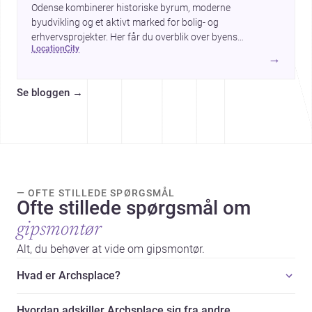
Odense kombinerer historiske byrum, moderne
byudvikling og et aktivt marked for bolig- og
erhvervsprojekter. Her får du overblik over byens
location
city
arkitektur, byggemæssige prisniveau og hvorfor byen er
→
interessant for dig, der planlægger at bygge, renovere eller
indrette.
Se bloggen
→
— OFTE STILLEDE SPØRGSMÅL
Ofte stillede spørgsmål om
gipsmontør
Alt, du behøver at vide om gipsmontør.
Hvad er Archsplace?
Hvordan adskiller Archsplace sig fra andre