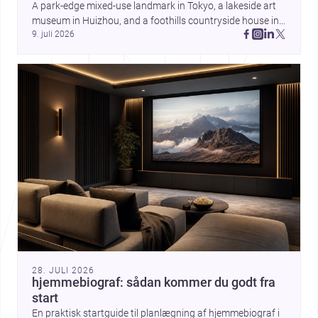
A park-edge mixed-use landmark in Tokyo, a lakeside art 
museum in Huizhou, and a foothills countryside house in 
9. juli 2026
Cayambe show architecture shaping place, culture, and 
daily life. Discover more architecture inspo
28. JULI 2026
hjemmebiograf: sådan kommer du godt fra
start
En praktisk startguide til planlægning af hjemmebiograf i