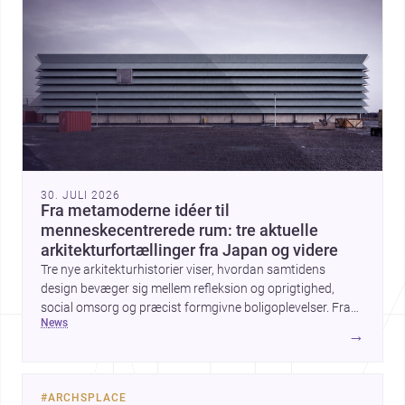
30. JULI 2026
Fra metamoderne idéer til
menneskecentrerede rum: tre aktuelle
arkitekturfortællinger fra Japan og videre
Tre nye arkitekturhistorier viser, hvordan samtidens
design bevæger sig mellem refleksion og oprigtighed,
social omsorg og præcist formgivne boligoplevelser. Fra
news
den teoretiske diskussion om metamodernisme til et
→
børnecenter i Midori og et hjem i Mueonga fremstår
arkitekturen som både kulturel kommentar og konkret
livskvalitet.
#
ARCHSPLACE