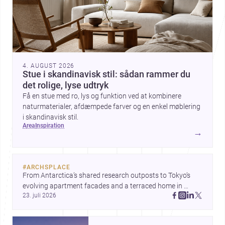
4. AUGUST 2026
Stue i skandinavisk stil: sådan rammer du
det rolige, lyse udtryk
Få en stue med ro, lys og funktion ved at kombinere
naturmaterialer, afdæmpede farver og en enkel møblering
i skandinavisk stil.
area
inspiration
→
#
ARCHSPLACE
From Antarctica’s shared research outposts to Tokyo’s 
evolving apartment facades and a terraced home in 
23. juli 2026
Amman, these projects show how architecture adapts to 
place, context, and community. Discover more ideas, 