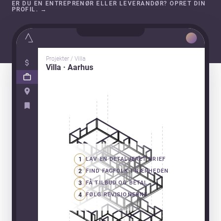
ER DU EN ENTREPRENØR ELLER LEVERANDØR? OPRET DIN
PROFIL.
→
Projekter / Villa
Villa · Aarhus
1
LAV EN DETALJERET BRIEF
2
FIND FAGFOLK I NÆRHEDEN
3
FÅ TILBUD OG BETAL
4
FØLG REVISIONERNE