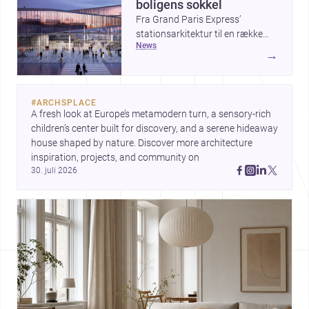
boligens sokkel
Fra Grand Paris Express’
stationsarkitektur til en række
news
projekter, der undersøger
→
spændingen mellem hånd og
maskine, viser ugens historier,
hvordan arkitektur både kan
#
ARCHSPLACE
forme byer og forfine detaljer.
A fresh look at Europe’s metamodern turn, a sensory-rich 
Samtidig peger The Plinth House
children’s center built for discovery, and a serene hideaway 
/ Cambra Buró på, hvordan et
house shaped by nature. Discover more architecture 
klart greb om fundament,
inspiration, projects, and community on 
proportion og materialitet kan
30. juli 2026
give et hjem stærk karakter.