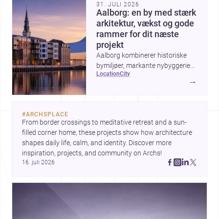
31. JULI 2026
Aalborg: en by med stærk
arkitektur, vækst og gode
rammer for dit næste
projekt
Aalborg kombinerer historiske
bymiljøer, markante nybyggerier
location
city
og en aktiv udvikling ved
→
havnefronten, hvilket gør byen
interessant for alle, der vil bygge,
renovere eller designe i
#
ARCHSPLACE
Nordjylland.
From border crossings to meditative retreat and a sun-
filled corner home, these projects show how architecture 
shapes daily life, calm, and identity. Discover more 
inspiration, projects, and community on Archs!
16. juli 2026