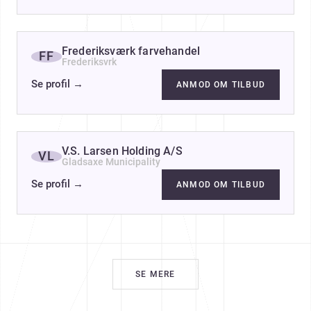
Frederiksværk farvehandel
FF
Frederiksvrk
Se profil
→
ANMOD OM TILBUD
V.S. Larsen Holding A/S
VL
Gladsaxe Municipality
Se profil
→
ANMOD OM TILBUD
SE MERE