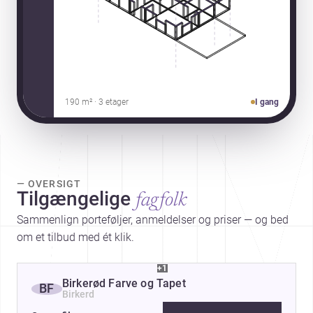
190 m² · 3 etager
I gang
— OVERSIGT
Tilgængelige
fagfolk
Sammenlign porteføljer, anmeldelser og priser — og bed
om et tilbud med ét klik.
+1
Birkerød Farve og Tapet
BF
Birkerd