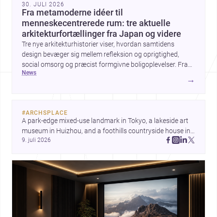
30. JULI 2026
Fra metamoderne idéer til
menneskecentrerede rum: tre aktuelle
arkitekturfortællinger fra Japan og videre
Tre nye arkitekturhistorier viser, hvordan samtidens
design bevæger sig mellem refleksion og oprigtighed,
social omsorg og præcist formgivne boligoplevelser. Fra
news
den teoretiske diskussion om metamodernisme til et
→
børnecenter i Midori og et hjem i Mueonga fremstår
arkitekturen som både kulturel kommentar og konkret
livskvalitet.
#
ARCHSPLACE
A park-edge mixed-use landmark in Tokyo, a lakeside art 
museum in Huizhou, and a foothills countryside house in 
9. juli 2026
Cayambe show architecture shaping place, culture, and 
daily life. Discover more architecture inspo