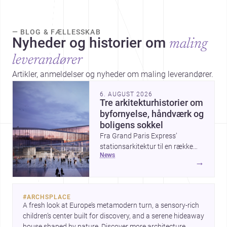
— BLOG & FÆLLESSKAB
Nyheder og historier om
maling
leverandører
Artikler, anmeldelser og nyheder om maling leverandører.
6. AUGUST 2026
Tre arkitekturhistorier om
byfornyelse, håndværk og
boligens sokkel
Fra Grand Paris Express’
stationsarkitektur til en række
news
projekter, der undersøger
→
spændingen mellem hånd og
maskine, viser ugens historier,
hvordan arkitektur både kan
#
ARCHSPLACE
forme byer og forfine detaljer.
A fresh look at Europe’s metamodern turn, a sensory-rich 
Samtidig peger The Plinth House
children’s center built for discovery, and a serene hideaway 
/ Cambra Buró på, hvordan et
house shaped by nature. Discover more architecture 