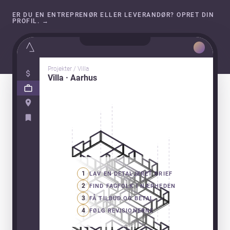
ER DU EN ENTREPRENØR ELLER LEVERANDØR? OPRET DIN
PROFIL.
→
Projekter / Villa
Villa · Aarhus
1
LAV EN DETALJERET BRIEF
2
FIND FAGFOLK I NÆRHEDEN
3
FÅ TILBUD OG BETAL
4
FØLG REVISIONERNE