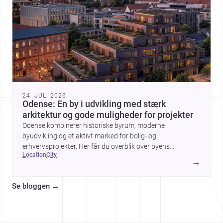
24. JULI 2026
Odense: En by i udvikling med stærk
arkitektur og gode muligheder for projekter
Odense kombinerer historiske byrum, moderne
byudvikling og et aktivt marked for bolig- og
erhvervsprojekter. Her får du overblik over byens
location
city
arkitektur, byggemæssige prisniveau og hvorfor byen er
→
interessant for dig, der planlægger at bygge, renovere eller
indrette.
Se bloggen
→