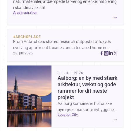
naturmaterialer, afdæmpede farver og en enkel møblering
i skandinavisk stil.
area
inspiration
→
#
ARCHSPLACE
From Antarctica’s shared research outposts to Tokyo’s 
evolving apartment facades and a terraced home in 
23. juli 2026
Amman, these projects show how architecture adapts to 
place, context, and community. Discover more ideas, 
31. JULI 2026
Aalborg: en by med stærk
arkitektur, vækst og gode
rammer for dit næste
projekt
Aalborg kombinerer historiske
bymiljøer, markante nybyggerier
location
city
og en aktiv udvikling ved
→
havnefronten, hvilket gør byen
interessant for alle, der vil bygge,