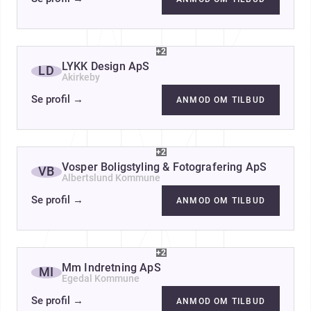
+2
LYKK Design ApS
LD
Akirkeby
Se profil
→
ANMOD OM TILBUD
+2
Vosper Boligstyling & Fotografering ApS
VB
Albertslund Kommune
Se profil
→
ANMOD OM TILBUD
+2
Mm Indretning ApS
MI
Egedal Kommune
Se profil
→
ANMOD OM TILBUD