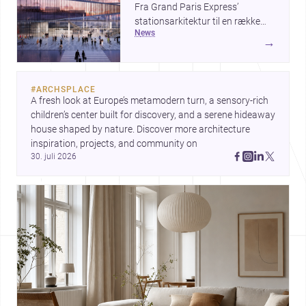
Fra Grand Paris Express’
stationsarkitektur til en række
news
projekter, der undersøger
→
spændingen mellem hånd og
maskine, viser ugens historier,
hvordan arkitektur både kan
#
ARCHSPLACE
forme byer og forfine detaljer.
A fresh look at Europe’s metamodern turn, a sensory-rich 
Samtidig peger The Plinth House
children’s center built for discovery, and a serene hideaway 
/ Cambra Buró på, hvordan et
house shaped by nature. Discover more architecture 
klart greb om fundament,
inspiration, projects, and community on 
proportion og materialitet kan
30. juli 2026
give et hjem stærk karakter.