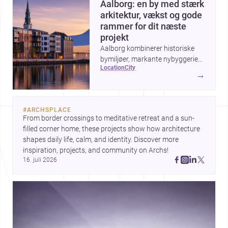
Aalborg: en by med stærk
arkitektur, vækst og gode
rammer for dit næste
projekt
Aalborg kombinerer historiske
bymiljøer, markante nybyggerier
location
city
og en aktiv udvikling ved
→
havnefronten, hvilket gør byen
interessant for alle, der vil bygge,
renovere eller designe i
#
ARCHSPLACE
Nordjylland.
From border crossings to meditative retreat and a sun-
filled corner home, these projects show how architecture 
shapes daily life, calm, and identity. Discover more 
inspiration, projects, and community on Archs!
16. juli 2026