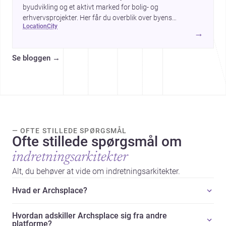
byudvikling og et aktivt marked for bolig- og
erhvervsprojekter. Her får du overblik over byens
location
city
arkitektur, byggemæssige prisniveau og hvorfor byen er
→
interessant for dig, der planlægger at bygge, renovere eller
indrette.
Se bloggen
→
— OFTE STILLEDE SPØRGSMÅL
Ofte stillede spørgsmål om
indretningsarkitekter
Alt, du behøver at vide om indretningsarkitekter.
Hvad er Archsplace?
Hvordan adskiller Archsplace sig fra andre
platforme?