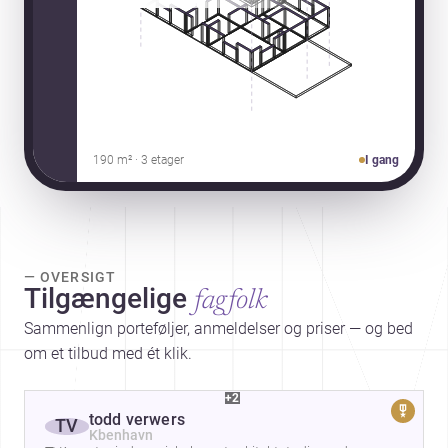
190 m² · 3 etager
I gang
— OVERSIGT
Tilgængelige
fagfolk
Sammenlign porteføljer, anmeldelser og priser — og bed
om et tilbud med ét klik.
+2
todd verwers
TV
Kbenhavn