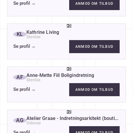
Se profil
→
ANMOD OM TILBUD
+2
Kathrine Living
KL
Stenlse
Se profil
→
ANMOD OM TILBUD
+2
Anne-Mette Fiil Boligindretning
AF
Stenlse
Se profil
→
ANMOD OM TILBUD
+2
Atelier Graae - Indretningsarkitekt (boutique, 
AG
Odense
Se profil
→
ANMOD OM TILBUD