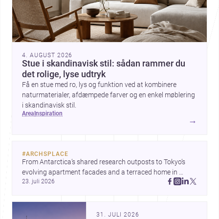
4. AUGUST 2026
Stue i skandinavisk stil: sådan rammer du
det rolige, lyse udtryk
Få en stue med ro, lys og funktion ved at kombinere
naturmaterialer, afdæmpede farver og en enkel møblering
i skandinavisk stil.
area
inspiration
→
#
ARCHSPLACE
From Antarctica’s shared research outposts to Tokyo’s 
evolving apartment facades and a terraced home in 
23. juli 2026
Amman, these projects show how architecture adapts to 
place, context, and community. Discover more ideas, 
31. JULI 2026