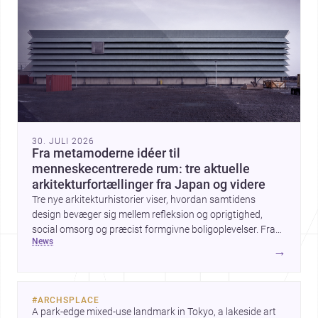
30. JULI 2026
Fra metamoderne idéer til
menneskecentrerede rum: tre aktuelle
arkitekturfortællinger fra Japan og videre
Tre nye arkitekturhistorier viser, hvordan samtidens
design bevæger sig mellem refleksion og oprigtighed,
social omsorg og præcist formgivne boligoplevelser. Fra
news
den teoretiske diskussion om metamodernisme til et
→
børnecenter i Midori og et hjem i Mueonga fremstår
arkitekturen som både kulturel kommentar og konkret
livskvalitet.
#
ARCHSPLACE
A park-edge mixed-use landmark in Tokyo, a lakeside art 