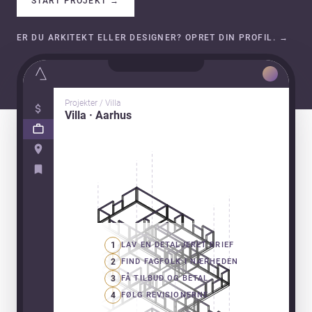
START PROJEKT
→
ER DU ARKITEKT ELLER DESIGNER? OPRET DIN PROFIL.
→
Projekter / Villa
Villa · Aarhus
1
LAV EN DETALJERET BRIEF
2
FIND FAGFOLK I NÆRHEDEN
3
FÅ TILBUD OG BETAL
4
FØLG REVISIONERNE