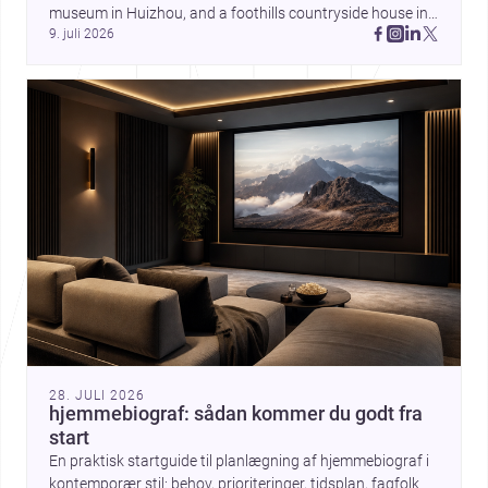
museum in Huizhou, and a foothills countryside house in 
9. juli 2026
Cayambe show architecture shaping place, culture, and 
daily life. Discover more architecture inspo
28. JULI 2026
hjemmebiograf: sådan kommer du godt fra
start
En praktisk startguide til planlægning af hjemmebiograf i
kontemporær stil: behov, prioriteringer, tidsplan, fagfolk