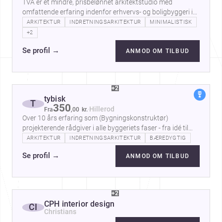
TVA er et mindre, prisbelønnet arkitektstudio med
omfattende erfaring indenfor erhvervs- og boligbyggeri i
Europa og Nordamerika. Ledelsen…
ARKITEKTUR
INDRETNINGSARKITEKTUR
MINIMALISTISK
+2
Se profil
→
ANMOD OM TILBUD
+2
tybisk
T
350
·
Hillerod
Fra
,
00
kr.
Over 10 års erfaring som (Bygningskonstruktør)
projekterende rådgiver i alle byggeriets faser - fra idé til
tegning og med dig hele vejen…
ARKITEKTUR
INDRETNINGSARKITEKTUR
BÆREDYGTIG
Se profil
→
ANMOD OM TILBUD
+2
CPH interior design
CI
Christians