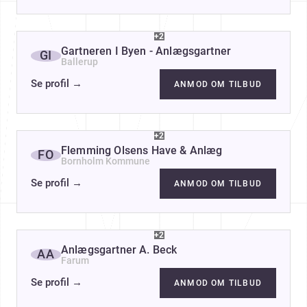
+2
Gartneren I Byen - Anlægsgartner
GI
Ballerup
Se profil
→
ANMOD OM TILBUD
+2
Flemming Olsens Have & Anlæg
FO
Bornholm Kommune
Se profil
→
ANMOD OM TILBUD
+2
Anlægsgartner A. Beck
AA
Farum
Se profil
→
ANMOD OM TILBUD