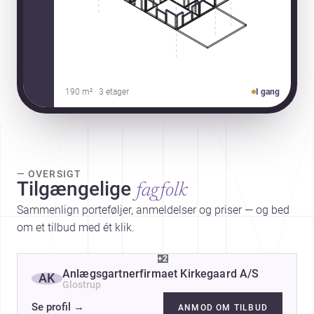
190 m² · 3 etager
I gang
— OVERSIGT
Tilgængelige
fagfolk
Sammenlign porteføljer, anmeldelser og priser — og bed
om et tilbud med ét klik.
+2
Anlægsgartnerfirmaet Kirkegaard A/S
AK
Glostrup
Se profil
→
ANMOD OM TILBUD