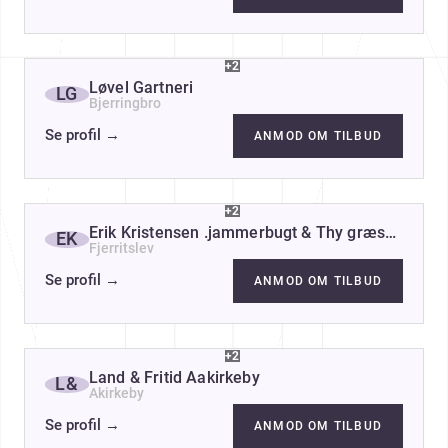
+2
Løvel Gartneri
LG
Bjerringbro
Se profil
→
ANMOD OM TILBUD
+2
Erik Kristensen .jammerbugt & Thy græskar & gr
EK
Fjerritslev
Se profil
→
ANMOD OM TILBUD
+2
Land & Fritid Aakirkeby
L&
Akirkeby
Se profil
→
ANMOD OM TILBUD