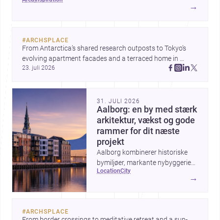
→
#
ARCHSPLACE
From Antarctica’s shared research outposts to Tokyo’s 
evolving apartment facades and a terraced home in 
23. juli 2026
Amman, these projects show how architecture adapts to 
place, context, and community. Discover more ideas, 
31. JULI 2026
Aalborg: en by med stærk
arkitektur, vækst og gode
rammer for dit næste
projekt
Aalborg kombinerer historiske
bymiljøer, markante nybyggerier
location
city
og en aktiv udvikling ved
→
havnefronten, hvilket gør byen
interessant for alle, der vil bygge,
renovere eller designe i
#
ARCHSPLACE
Nordjylland.
From border crossings to meditative retreat and a sun-