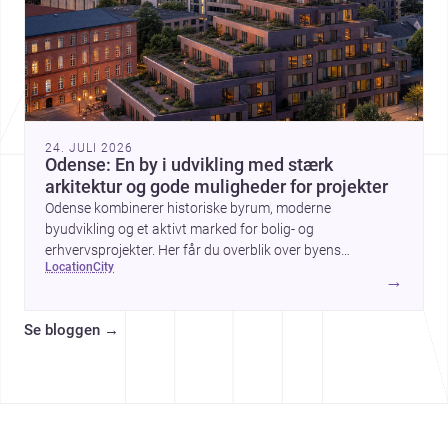
24. JULI 2026
Odense: En by i udvikling med stærk
arkitektur og gode muligheder for projekter
Odense kombinerer historiske byrum, moderne
byudvikling og et aktivt marked for bolig- og
erhvervsprojekter. Her får du overblik over byens
location
city
arkitektur, byggemæssige prisniveau og hvorfor byen er
→
interessant for dig, der planlægger at bygge, renovere eller
indrette.
Se bloggen
→