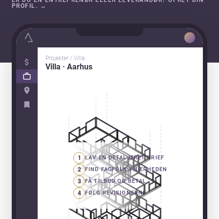
ER DU EN ENTREPRENØR ELLER LEVERANDØR? OPRET DIN
PROFIL.
→
Projekter / Villa
Villa · Aarhus
1
LAV EN DETALJERET BRIEF
2
FIND FAGFOLK I NÆRHEDEN
3
FÅ TILBUD OG BETAL
4
FØLG REVISIONERNE