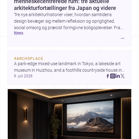
menneskecentrerede rum: tre aktuelle
arkitekturfortællinger fra Japan og videre
Tre nye arkitekturhistorier viser, hvordan samtidens
design bevæger sig mellem refleksion og oprigtighed,
social omsorg og præcist formgivne boligoplevelser. Fra
news
den teoretiske diskussion om metamodernisme til et
→
børnecenter i Midori og et hjem i Mueonga fremstår
arkitekturen som både kulturel kommentar og konkret
livskvalitet.
#
ARCHSPLACE
A park-edge mixed-use landmark in Tokyo, a lakeside art 
museum in Huizhou, and a foothills countryside house in 
9. juli 2026
Cayambe show architecture shaping place, culture, and 
daily life. Discover more architecture inspo