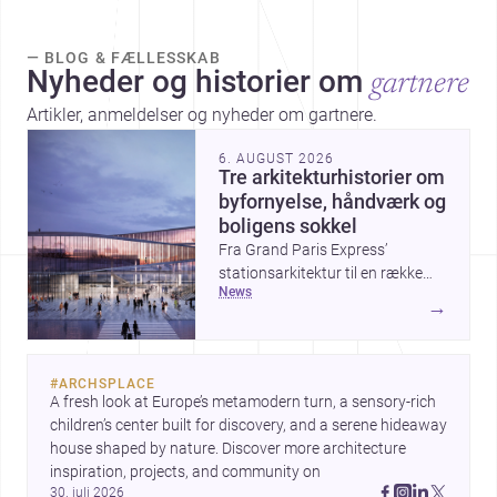
— BLOG & FÆLLESSKAB
Nyheder og historier om
gartnere
Artikler, anmeldelser og nyheder om gartnere.
6. AUGUST 2026
Tre arkitekturhistorier om
byfornyelse, håndværk og
boligens sokkel
Fra Grand Paris Express’
stationsarkitektur til en række
news
projekter, der undersøger
→
spændingen mellem hånd og
maskine, viser ugens historier,
hvordan arkitektur både kan
#
ARCHSPLACE
forme byer og forfine detaljer.
A fresh look at Europe’s metamodern turn, a sensory-rich 
Samtidig peger The Plinth House
children’s center built for discovery, and a serene hideaway 
/ Cambra Buró på, hvordan et
house shaped by nature. Discover more architecture 
klart greb om fundament,
inspiration, projects, and community on 
proportion og materialitet kan
30. juli 2026