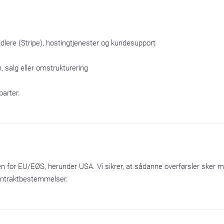
idlere (Stripe), hostingtjenester og kundesupport

, salg eller omstrukturering

parter.
uden for EU/EØS, herunder USA. Vi sikrer, at sådanne overførsler ske
ontraktbestemmelser.