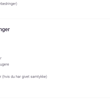
orbedringer)
nger


rugere

r (hvis du har givet samtykke)
