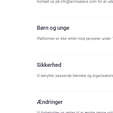
Kontakt os på info@archsplace.com for at udøv
Børn og unge
Platformen er ikke rettet mod personer under 1
Sikkerhed
Vi benytter passende tekniske og organisatoris
Ændringer
Vi forbeholder os retten til at ændre denne poli