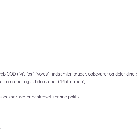
web OOD ("vi", "os", "vores") indsamler, bruger, opbevarer og deler dine
tede domæner og subdomæner (“Platformen”).

ksisser, der er beskrevet i denne politik.
r