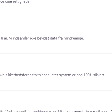
e dine rettigheder.
8 år. Vi indsamler ikke bevidst data fra mindreårige.
ke sikkerhedsforanstaltninger. Intet system er dog 100% sikkert.
tik. Ved væsentlige ændringer vil du blive informeret via e-mail eller 