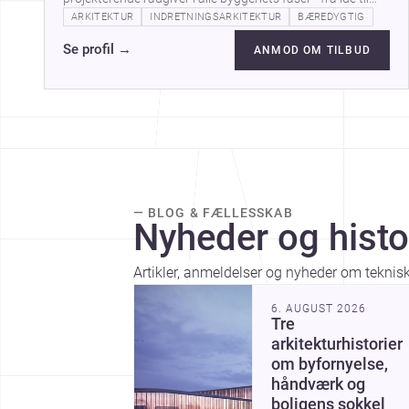
tegning og med dig hele vejen…
ARKITEKTUR
INDRETNINGSARKITEKTUR
BÆREDYGTIG
Se profil
→
ANMOD OM TILBUD
— BLOG & FÆLLESSKAB
Nyheder og histo
Artikler, anmeldelser og nyheder om teknis
6. AUGUST 2026
Tre
arkitekturhistorier
om byfornyelse,
håndværk og
boligens sokkel