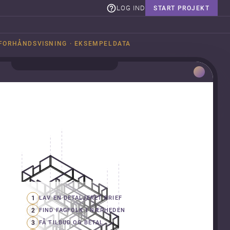
LOG IND
START PROJEKT
FORHÅNDSVISNING · EKSEMPELDATA
1
LAV EN DETALJERET BRIEF
2
FIND FAGFOLK I NÆRHEDEN
3
FÅ TILBUD OG BETAL