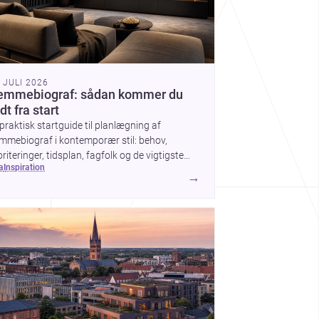
. JULI 2026
emmebiograf: sådan kommer du
dt fra start
praktisk startguide til planlægning af
mmebiograf i kontemporær stil: behov,
oriteringer, tidsplan, fagfolk og de vigtigste
ea
inspiration
g før arbejdet går i gang.
→