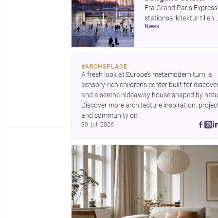
Fra Grand Paris Express
stationsarkitektur til en
news
række projekter, der
undersøger spændinge
mellem hånd og maskine
viser ugens historier,
#
ARCHSPLACE
hvordan arkitektur både
A fresh look at Europe’s metamodern turn, a 
kan forme byer og forfin
sensory-rich children’s center built for discovery
detaljer. Samtidig peger
and a serene hideaway house shaped by natur
Plinth House / Cambra
Discover more architecture inspiration, project
Buró på, hvordan et klar
and community on 
greb om fundament,
30. juli 2026
proportion og materialit
kan give et hjem stærk
karakter.