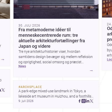
24
30. JULI 2026
Od
Fra metamoderne idéer til
ar
menneskecentrerede rum: tre
pr
aktuelle arkitekturfortællinger fra
Od
r
Japan og videre
byu
Tre nye arkitekturhistorier viser, hvordan
erh
samtidens design bevæger sig mellem refleksion
→
lo
ark
og oprigtighed, social omsorg og præcist
bye
news
formgivne boligoplevelser. Fra den teoretiske
→
byg
diskussion om metamodernisme til et
børnecenter i Midori og et hjem i Mueonga
 
fremstår arkitekturen som både kulturel
#
ARCHSPLACE
kommentar og konkret livskvalitet.
 
A park-edge mixed-use landmark in Tokyo, a 
 
lakeside art museum in Huizhou, and a foothills 
9. juli 2026
countryside house in Cayambe show 
architecture shaping place, culture, and daily life. 