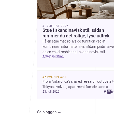
4. AUGUST 2026
Stue i skandinavisk stil: sådan
rammer du det rolige, lyse udtryk
Få en stue med ro, lys og funktion ved at
kombinere naturmaterialer, afdæmpede farve
og en enkel møblering i skandinavisk stil.
area
inspiration
#
ARCHSPLACE
From Antarctica’s shared research outposts to
Tokyo’s evolving apartment facades and a 
23. juli 2026
terraced home in Amman, these projects show
how architecture adapts to place, context, and
community. Discover more ideas, 
Se bloggen
→