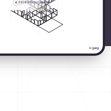
4
FØLG REVISIONERNE
I gang