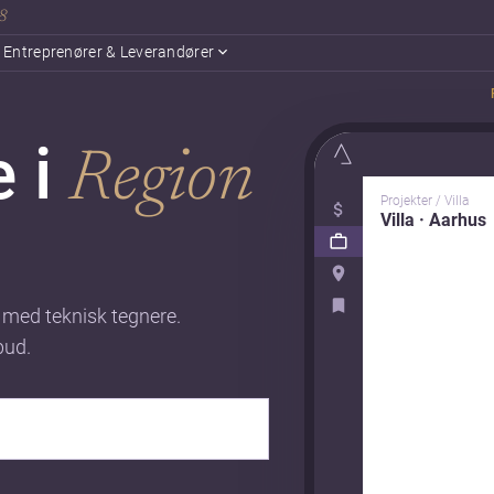
18
Entreprenører & Leverandører
e i
Region
Projekter / Villa
Villa · Aarhus
 med teknisk tegnere.
bud.