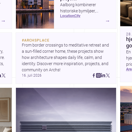
’
Aalborg kombinerer
historiske bymiljøer,
location
city
markante nybyggerier og
→
→
n
en aktiv udvikling ved
,
havnefronten, hvilket gør
28
byen interessant for alle,
hj
#
ARCHSPLACE
der vil bygge, renovere eller
From border crossings to meditative retreat and 
go
e
designe i Nordjylland.
, 
a sun-filled corner home, these projects show 
En 
 The
e. 
how architecture shapes daily life, calm, and 
hje
s, 
identity. Discover more inspiration, projects, and 
pri
t
ar
community on Archs!
val
16. juli 2026
et