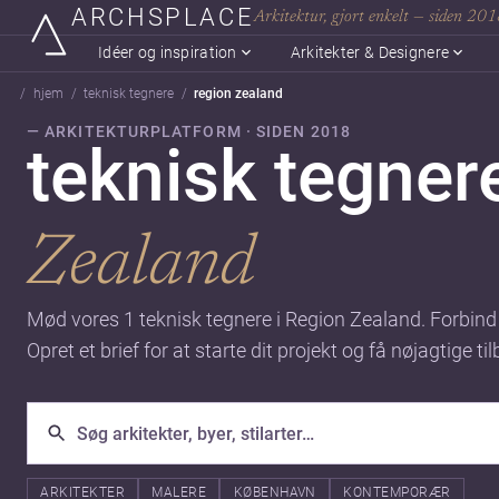
ARCHSPLACE
Arkitektur, gjort enkelt — siden 20
Idéer og inspiration
Arkitekter & Designere
hjem
teknisk tegnere
region zealand
— ARKITEKTURPLATFORM · SIDEN 2018
teknisk tegner
Zealand
Mød vores 1 teknisk tegnere i Region Zealand. Forbind
Opret et brief for at starte dit projekt og få nøjagtige til
ARKITEKTER
MALERE
KØBENHAVN
KONTEMPORÆR