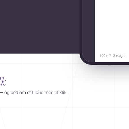
190 m² · 3 etager
lk
— og bed om et tilbud med ét klik.