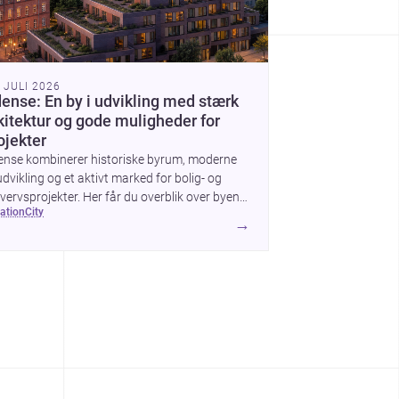
. JULI 2026
ense: En by i udvikling med stærk
kitektur og gode muligheder for
ojekter
ense kombinerer historiske byrum, moderne
dvikling og et aktivt marked for bolig- og
vervsprojekter. Her får du overblik over byens
cation
city
itektur, byggemæssige prisniveau og hvorfor
→
n er interessant for dig, der planlægger at
ge, renovere eller indrette.