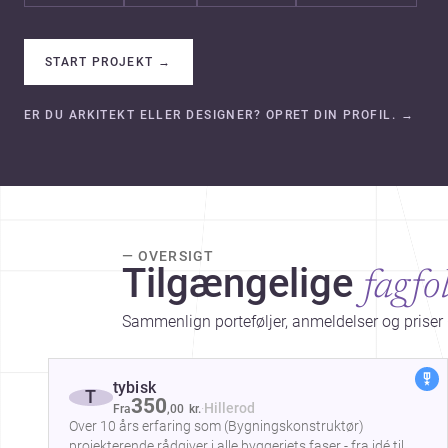
START PROJEKT
→
ER DU ARKITEKT ELLER DESIGNER? OPRET DIN PROFIL.
→
— OVERSIGT
Tilgængelige
fagfo
Sammenlign porteføljer, anmeldelser og priser 
tybisk
T
350
·
Hillerod
Fra
,
00
kr.
Over 10 års erfaring som (Bygningskonstruktør)
projekterende rådgiver i alle byggeriets faser - fra idé til