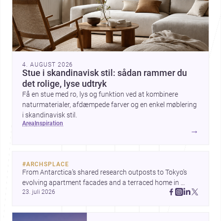
4. AUGUST 2026
Stue i skandinavisk stil: sådan rammer du
det rolige, lyse udtryk
Få en stue med ro, lys og funktion ved at kombinere
naturmaterialer, afdæmpede farver og en enkel møblering
i skandinavisk stil.
area
inspiration
→
#
ARCHSPLACE
From Antarctica’s shared research outposts to Tokyo’s 
evolving apartment facades and a terraced home in 
23. juli 2026
Amman, these projects show how architecture adapts to 
place, context, and community. Discover more ideas, 