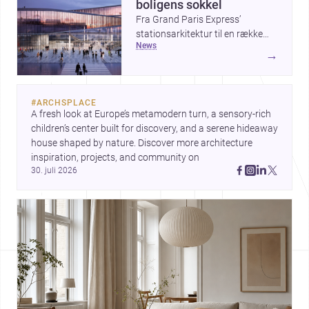
boligens sokkel
Fra Grand Paris Express’
stationsarkitektur til en række
news
projekter, der undersøger
→
spændingen mellem hånd og
maskine, viser ugens historier,
hvordan arkitektur både kan
#
ARCHSPLACE
forme byer og forfine detaljer.
A fresh look at Europe’s metamodern turn, a sensory-rich 
Samtidig peger The Plinth House
children’s center built for discovery, and a serene hideaway 
/ Cambra Buró på, hvordan et
house shaped by nature. Discover more architecture 
klart greb om fundament,
inspiration, projects, and community on 
proportion og materialitet kan
30. juli 2026
give et hjem stærk karakter.