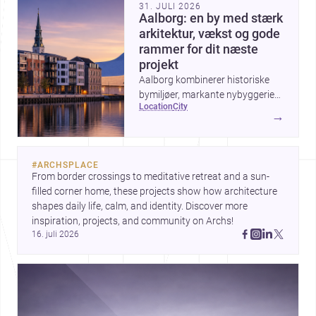
31. JULI 2026
Aalborg: en by med stærk
arkitektur, vækst og gode
rammer for dit næste
projekt
Aalborg kombinerer historiske
bymiljøer, markante nybyggerier
location
city
og en aktiv udvikling ved
→
havnefronten, hvilket gør byen
interessant for alle, der vil bygge,
renovere eller designe i
#
ARCHSPLACE
Nordjylland.
From border crossings to meditative retreat and a sun-
filled corner home, these projects show how architecture 
shapes daily life, calm, and identity. Discover more 
inspiration, projects, and community on Archs!
16. juli 2026