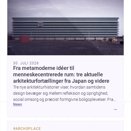
30. JULI 2026
Fra metamoderne idéer til
menneskecentrerede rum: tre aktuelle
arkitekturfortællinger fra Japan og videre
Tre nye arkitekturhistorier viser, hvordan samtidens
design bevæger sig mellem refleksion og oprigtighed,
social omsorg og præcist formgivne boligoplevelser. Fra
news
den teoretiske diskussion om metamodernisme til et
→
børnecenter i Midori og et hjem i Mueonga fremstår
arkitekturen som både kulturel kommentar og konkret
livskvalitet.
#
ARCHSPLACE