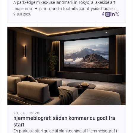
A park-edge mixed-use landmark in Tokyo, a lakeside art 
museum in Huizhou, and a foothills countryside house in 
9. juli 2026
Cayambe show architecture shaping place, culture, and 
daily life. Discover more architecture inspo
28. JULI 2026
hjemmebiograf: sådan kommer du godt fra
start
En praktisk startguide til planlægning af hjemmebiograf i