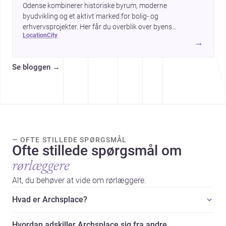
Odense kombinerer historiske byrum, moderne
byudvikling og et aktivt marked for bolig- og
erhvervsprojekter. Her får du overblik over byens
location
city
arkitektur, byggemæssige prisniveau og hvorfor byen er
→
interessant for dig, der planlægger at bygge, renovere eller
indrette.
Se bloggen
→
— OFTE STILLEDE SPØRGSMÅL
Ofte stillede spørgsmål om
rørlæggere
Alt, du behøver at vide om rørlæggere.
Hvad er Archsplace?
Hvordan adskiller Archsplace sig fra andre