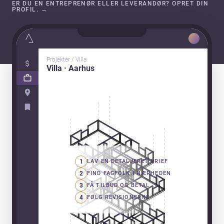
ER DU EN ENTREPRENØR ELLER LEVERANDØR? OPRET DIN
PROFIL.
→
Projekter / Villa
Villa · Aarhus
1
LAV EN DETALJERET BRIEF
2
FIND FAGFOLK I NÆRHEDEN
3
FÅ TILBUD OG BETAL
4
FØLG REVISIONERNE