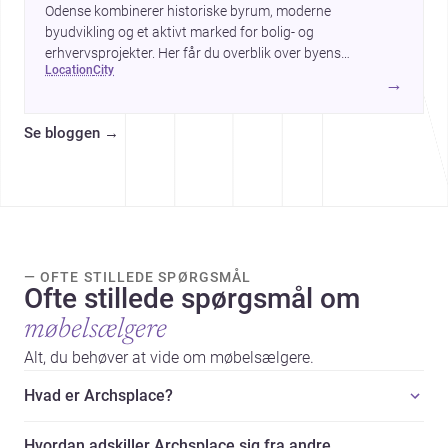
Odense kombinerer historiske byrum, moderne
byudvikling og et aktivt marked for bolig- og
erhvervsprojekter. Her får du overblik over byens
location
city
arkitektur, byggemæssige prisniveau og hvorfor byen er
→
interessant for dig, der planlægger at bygge, renovere eller
indrette.
Se bloggen
→
— OFTE STILLEDE SPØRGSMÅL
Ofte stillede spørgsmål om
møbelsælgere
Alt, du behøver at vide om møbelsælgere.
Hvad er Archsplace?
Hvordan adskiller Archsplace sig fra andre