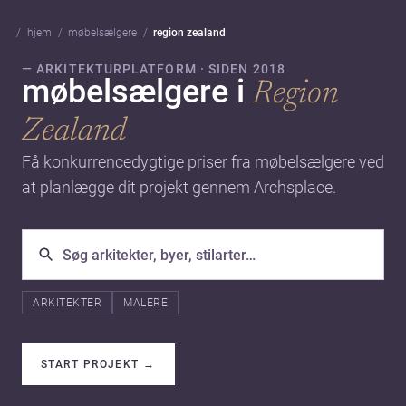
hjem
møbelsælgere
region zealand
— ARKITEKTURPLATFORM · SIDEN 2018
møbelsælgere i
Region
Zealand
Få konkurrencedygtige priser fra møbelsælgere ved
at planlægge dit projekt gennem Archsplace.
ARKITEKTER
MALERE
START PROJEKT
→