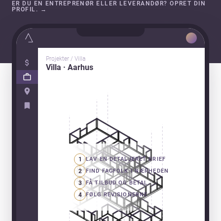
ER DU EN ENTREPRENØR ELLER LEVERANDØR? OPRET DIN
PROFIL.
→
Projekter / Villa
Villa · Aarhus
1
LAV EN DETALJERET BRIEF
2
FIND FAGFOLK I NÆRHEDEN
3
FÅ TILBUD OG BETAL
4
FØLG REVISIONERNE