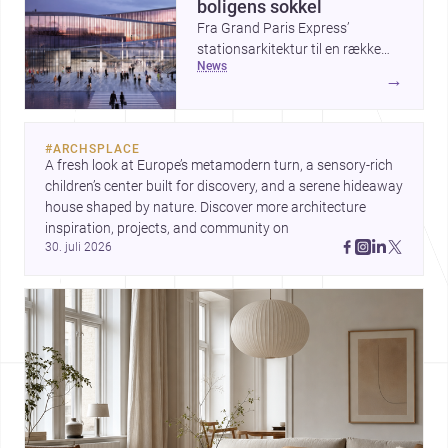
boligens sokkel
Fra Grand Paris Express’
stationsarkitektur til en række
news
projekter, der undersøger
→
spændingen mellem hånd og
maskine, viser ugens historier,
hvordan arkitektur både kan
#
ARCHSPLACE
forme byer og forfine detaljer.
A fresh look at Europe’s metamodern turn, a sensory-rich 
Samtidig peger The Plinth House
children’s center built for discovery, and a serene hideaway 
/ Cambra Buró på, hvordan et
house shaped by nature. Discover more architecture 
klart greb om fundament,
inspiration, projects, and community on 
proportion og materialitet kan
30. juli 2026
give et hjem stærk karakter.