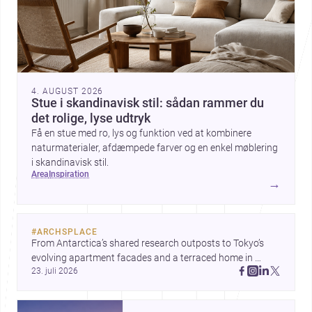
4. AUGUST 2026
Stue i skandinavisk stil: sådan rammer du
det rolige, lyse udtryk
Få en stue med ro, lys og funktion ved at kombinere
naturmaterialer, afdæmpede farver og en enkel møblering
i skandinavisk stil.
area
inspiration
→
#
ARCHSPLACE
From Antarctica’s shared research outposts to Tokyo’s 
evolving apartment facades and a terraced home in 
23. juli 2026
Amman, these projects show how architecture adapts to 
place, context, and community. Discover more ideas, 