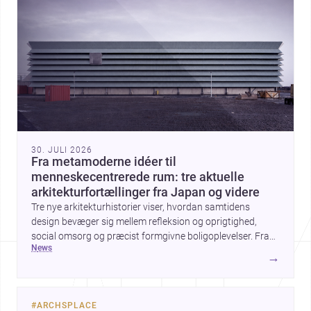
30. JULI 2026
Fra metamoderne idéer til
menneskecentrerede rum: tre aktuelle
arkitekturfortællinger fra Japan og videre
Tre nye arkitekturhistorier viser, hvordan samtidens
design bevæger sig mellem refleksion og oprigtighed,
social omsorg og præcist formgivne boligoplevelser. Fra
news
den teoretiske diskussion om metamodernisme til et
→
børnecenter i Midori og et hjem i Mueonga fremstår
arkitekturen som både kulturel kommentar og konkret
livskvalitet.
#
ARCHSPLACE