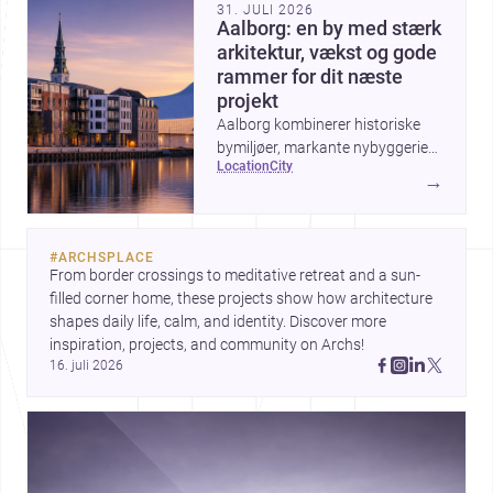
31. JULI 2026
Aalborg: en by med stærk
arkitektur, vækst og gode
rammer for dit næste
projekt
Aalborg kombinerer historiske
bymiljøer, markante nybyggerier
location
city
og en aktiv udvikling ved
→
havnefronten, hvilket gør byen
interessant for alle, der vil bygge,
renovere eller designe i
#
ARCHSPLACE
Nordjylland.
From border crossings to meditative retreat and a sun-
filled corner home, these projects show how architecture 
shapes daily life, calm, and identity. Discover more 
inspiration, projects, and community on Archs!
16. juli 2026