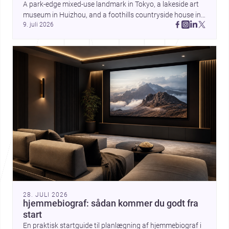
A park-edge mixed-use landmark in Tokyo, a lakeside art 
museum in Huizhou, and a foothills countryside house in 
9. juli 2026
Cayambe show architecture shaping place, culture, and 
daily life. Discover more architecture inspo
28. JULI 2026
hjemmebiograf: sådan kommer du godt fra
start
En praktisk startguide til planlægning af hjemmebiograf i