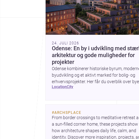
24. JULI 2026
Odense: En by i udvikling med stær
arkitektur og gode muligheder for
projekter
Odense kombinerer historiske byrum, modern
byudvikling og et aktivt marked for bolig- og
erhvervsprojekter. Her får du overblik over by
location
city
arkitektur, byggemæssige prisniveau og hvor
byen er interessant for dig, der planlægger at
bygge, renovere eller indrette.
#
ARCHSPLACE
From border crossings to meditative retreat a
a sun-filled corner home, these projects show 
how architecture shapes daily life, calm, and 
identity. Discover more inspiration, projects, a