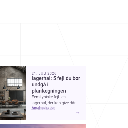
21. JULI 2026
lagerhal: 5 fejl du bør
undgå i
planlægningen
Fem typiske fejl i en
lagerhal, der kan give dårlig
area
inspiration
drift, mere spild og højere
→
omkostninger — og
hvordan du undgår dem.