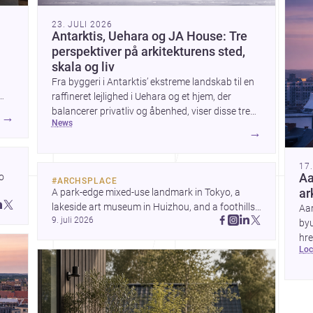
23. JULI 2026
Antarktis, Uehara og JA House: Tre
perspektiver på arkitekturens sted,
skala og liv
Fra byggeri i Antarktis’ ekstreme landskab til en
raffineret lejlighed i Uehara og et hjem, der
balancerer privatliv og åbenhed, viser disse tre
→
news
projekter, hvordan arkitektur formes af klima,
→
kontekst og daglig brug. Tilsammen peger de på
nye måder at tænke territorial tilstedeværelse,
17
boligkvalitet og materialemæssig klarhed på.
 
Aa
#
ARCHSPLACE
A park-edge mixed-use landmark in Tokyo, a 
ar
 
lakeside art museum in Huizhou, and a foothills 
Aa
 
9. juli 2026
countryside house in Cayambe show 
byu
architecture shaping place, culture, and daily life. 
hre
lo
Discover more architecture inspo
de
hre
de
ide
ren