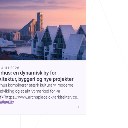
. JULI 2026
rhus: en dynamisk by for
kitektur, byggeri og nye projekter
rhus kombinerer stærk kulturarv, moderne
dvikling og et aktivt marked for <a
f="https://www.archsplace.dk/arkitekter/central-
cation
city
nmark-region/aarhus">arkitekter</a> og <a
→
f="https://www.archsplace.dk/entreprenrer/central-
nmark-region/aarhus">entreprenører</a> –
elt for dig, der planlægger nyt byggeri eller
overing.