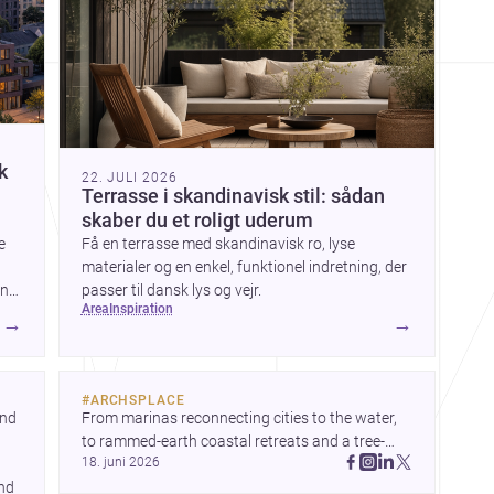
k
22. JULI 2026
Terrasse i skandinavisk stil: sådan
skaber du et roligt uderum
e
Få en terrasse med skandinavisk ro, lyse
materialer og en enkel, funktionel indretning, der
ens
passer til dansk lys og vejr.
area
inspiration
for
→
→
#
ARCHSPLACE
nd 
From marinas reconnecting cities to the water, 
to rammed-earth coastal retreats and a tree-
18. juni 2026
filled Osaka rest area, these projects show 
nd 
architecture shaping how we gather, pause, and 