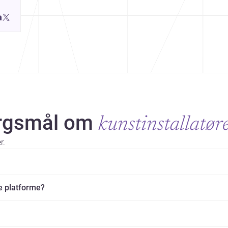
belong. Discover more design
ørgsmål om
kunstinstallatør
r.
e platforme?