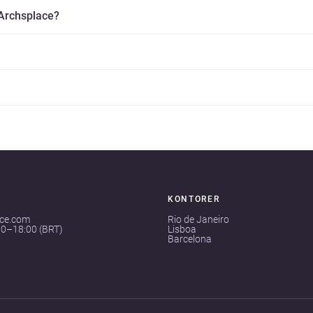
 Archsplace?
KONTORER
ace.com
Rio de Janeiro
00–18:00 (BRT)
Lisboa
Barcelona