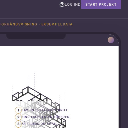
LOG IND
START PROJEKT
FORHÅNDSVISNING · EKSEMPELDATA
1
LAV EN DETALJERET BRIEF
2
FIND FAGFOLK I NÆRHEDEN
3
FÅ TILBUD OG BETAL