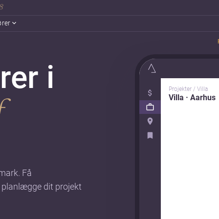
18
ører
rer i
Projekter / Villa
Villa · Aarhus
f
nmark. Få
 planlægge dit projekt