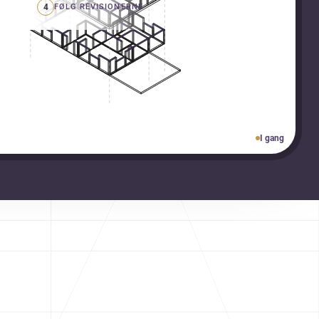
4
FØLG REVISIONERNE
I gang