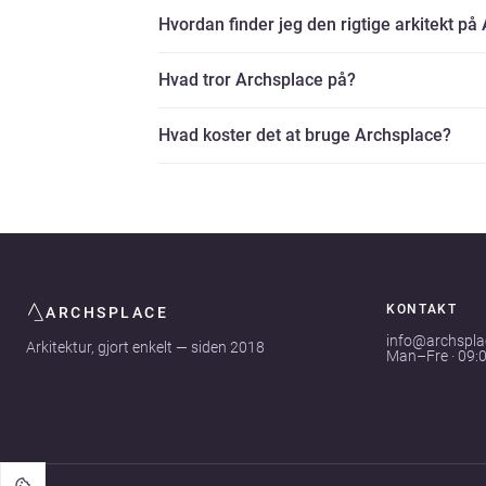
Hvordan finder jeg den rigtige arkitekt på
Hvad tror Archsplace på?
Hvad koster det at bruge Archsplace?
KONTAKT
ARCHSPLACE
info@archspl
Arkitektur, gjort enkelt — siden 2018
Man–Fre · 09: