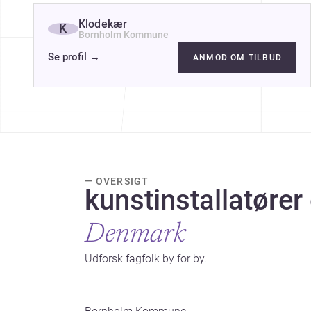
Klodekær
K
Bornholm Kommune
Se profil
→
ANMOD OM TILBUD
— OVERSIGT
kunstinstallatører 
Denmark
Udforsk fagfolk by for by.