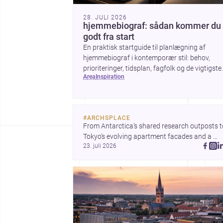
28. JULI 2026
hjemmebiograf: sådan kommer du
godt fra start
En praktisk startguide til planlægning af
hjemmebiograf i kontemporær stil: behov,
prioriteringer, tidsplan, fagfolk og de vigtigste
area
inspiration
valg før arbejdet går i gang.
#
ARCHSPLACE
From Antarctica’s shared research outposts to
Tokyo’s evolving apartment facades and a 
23. juli 2026
terraced home in Amman, these projects show
how architecture adapts to place, context, and
community. Discover more ideas, 