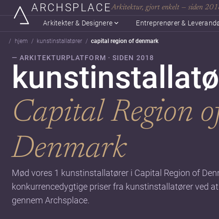
ARCHSPLACE
Arkitektur, gjort enkelt — siden 20
Arkitekter & Designere
Entreprenører & Leverand
hjem
kunstinstallatører
capital region of denmark
— ARKITEKTURPLATFORM · SIDEN 2018
kunstinstallatø
Capital Region o
Denmark
Mød vores 1 kunstinstallatører i Capital Region of De
konkurrencedygtige priser fra kunstinstallatører ved at
gennem Archsplace.