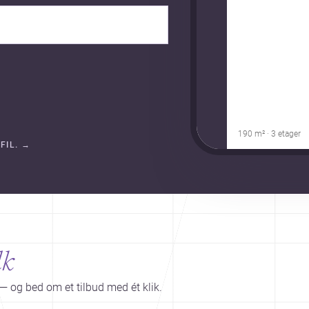
190 m² · 3 etager
FIL.
→
lk
— og bed om et tilbud med ét klik.