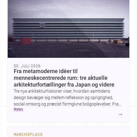
30. JULI 2026
Fra metamoderne idéer til
menneskecentrerede rum: tre aktuelle
arkitekturfortællinger fra Japan og videre
Tre nye arkitekturhistorier viser, hvordan samtidens
design bevæger sig mellem refleksion og oprigtighed,
social omsorg og præcist formgivne boligoplevelser. Fra
news
den teoretiske diskussion om metamodernisme til et
→
børnecenter i Midori og et hjem i Mueonga fremstår
arkitekturen som både kulturel kommentar og konkret
livskvalitet.
#
ARCHSPLACE