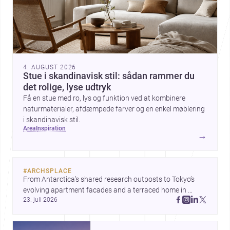
4. AUGUST 2026
Stue i skandinavisk stil: sådan rammer du
det rolige, lyse udtryk
Få en stue med ro, lys og funktion ved at kombinere
naturmaterialer, afdæmpede farver og en enkel møblering
i skandinavisk stil.
area
inspiration
→
#
ARCHSPLACE
From Antarctica’s shared research outposts to Tokyo’s 
evolving apartment facades and a terraced home in 
23. juli 2026
Amman, these projects show how architecture adapts to 
place, context, and community. Discover more ideas, 