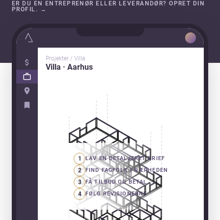
ER DU EN ENTREPRENØR ELLER LEVERANDØR? OPRET DIN
PROFIL.
→
Projekter / Villa
Villa · Aarhus
1
LAV EN DETALJERET BRIEF
2
FIND FAGFOLK I NÆRHEDEN
3
FÅ TILBUD OG BETAL
4
FØLG REVISIONERNE