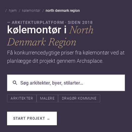
hjem
kølemontør
north denmark region
— ARKITEKTURPLATFORM · SIDEN 2018
kølemontør i
North
Denmark Region
Få konkurrencedygtige priser fra kølemontør ved at
planlægge dit projekt gennem Archsplace.
ARKITEKTER
MALERE
DRAGØR KOMMUNE
START PROJEKT
→