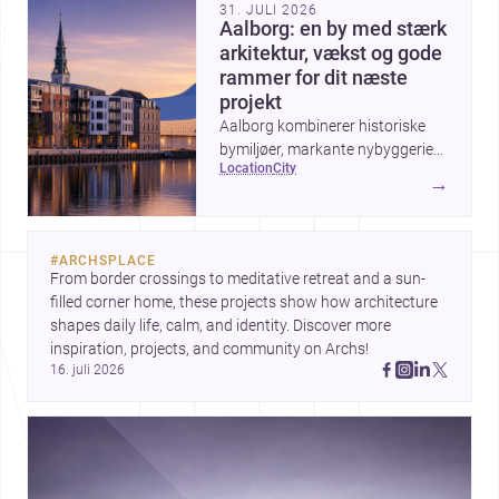
31. JULI 2026
Aalborg: en by med stærk
arkitektur, vækst og gode
rammer for dit næste
projekt
Aalborg kombinerer historiske
bymiljøer, markante nybyggerier
location
city
og en aktiv udvikling ved
→
havnefronten, hvilket gør byen
interessant for alle, der vil bygge,
renovere eller designe i
#
ARCHSPLACE
Nordjylland.
From border crossings to meditative retreat and a sun-
filled corner home, these projects show how architecture 
shapes daily life, calm, and identity. Discover more 
inspiration, projects, and community on Archs!
16. juli 2026