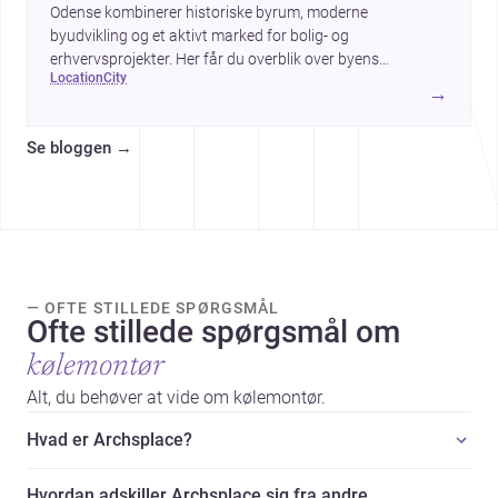
Odense kombinerer historiske byrum, moderne
byudvikling og et aktivt marked for bolig- og
erhvervsprojekter. Her får du overblik over byens
location
city
arkitektur, byggemæssige prisniveau og hvorfor byen er
→
interessant for dig, der planlægger at bygge, renovere eller
indrette.
Se bloggen
→
— OFTE STILLEDE SPØRGSMÅL
Ofte stillede spørgsmål om
kølemontør
Alt, du behøver at vide om kølemontør.
Hvad er Archsplace?
Hvordan adskiller Archsplace sig fra andre