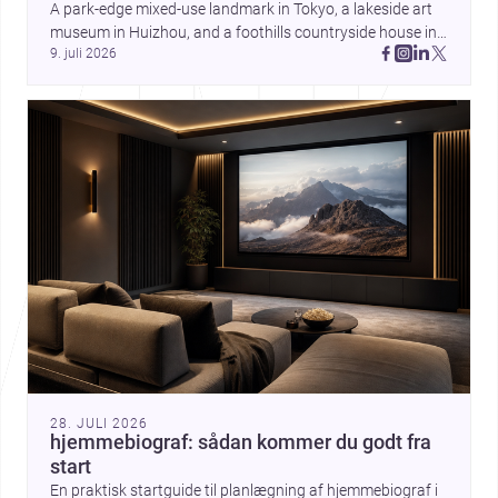
A park-edge mixed-use landmark in Tokyo, a lakeside art 
museum in Huizhou, and a foothills countryside house in 
9. juli 2026
Cayambe show architecture shaping place, culture, and 
daily life. Discover more architecture inspo
28. JULI 2026
hjemmebiograf: sådan kommer du godt fra
start
En praktisk startguide til planlægning af hjemmebiograf i