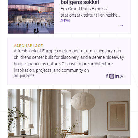
boligens sokkel
Fra Grand Paris Express’
stationsarkitektur til en række
news
projekter, der undersøger
→
spændingen mellem hånd og
maskine, viser ugens historier,
hvordan arkitektur både kan
#
ARCHSPLACE
forme byer og forfine detaljer.
A fresh look at Europe’s metamodern turn, a sensory-rich 
Samtidig peger The Plinth House
children’s center built for discovery, and a serene hideaway 
/ Cambra Buró på, hvordan et
house shaped by nature. Discover more architecture 
klart greb om fundament,
inspiration, projects, and community on 
proportion og materialitet kan
30. juli 2026
give et hjem stærk karakter.