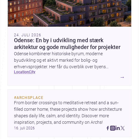
24. JULI 2026
Odense: En by i udvikling med stærk
arkitektur og gode muligheder for projekter
Odense kombinerer historiske byrum, moderne
byudvikling og et aktivt marked for bolig- og
erhvervsprojekter. Her får du overblik over byens
location
city
arkitektur, byggemæssige prisniveau og hvorfor byen er
→
interessant for dig, der planlægger at bygge, renovere eller
indrette.
#
ARCHSPLACE
From border crossings to meditative retreat and a sun-
filled corner home, these projects show how architecture 
shapes daily life, calm, and identity. Discover more 
inspiration, projects, and community on Archs!
16. juli 2026