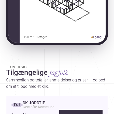
190 m² · 3 etager
I gang
— OVERSIGT
Tilgængelige
fagfolk
Sammenlign porteføljer, anmeldelser og priser — og bed
om et tilbud med ét klik.
DK JORDTIP
DJ
Gentofte Kommune