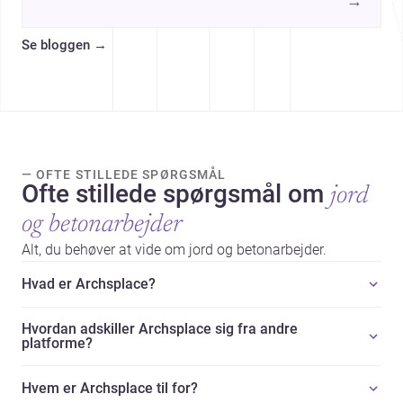
→
href="https://www.archsplace.dk/entreprenrer/central-
denmark-region/aarhus">entreprenører</a> – ideelt for
Se bloggen
→
dig, der planlægger nyt byggeri eller renovering.
— OFTE STILLEDE SPØRGSMÅL
Ofte stillede spørgsmål om
jord
og betonarbejder
Alt, du behøver at vide om jord og betonarbejder.
Hvad er Archsplace?
Hvordan adskiller Archsplace sig fra andre
platforme?
Hvem er Archsplace til for?