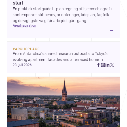
start
En praktisk startguide til planlægning af hjemmebiograf i
kontemporær stil: behov, prioriteringer, tidsplan, fagfolk
og de vigtigste valg før arbejdet går i gang.
area
inspiration
→
#
ARCHSPLACE
From Antarctica’s shared research outposts to Tokyo’s 
evolving apartment facades and a terraced home in 
23. juli 2026
Amman, these projects show how architecture adapts to 
place, context, and community. Discover more ideas, 