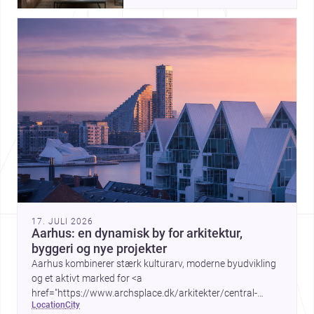
17. JULI 2026
Aarhus: en dynamisk by for arkitektur,
byggeri og nye projekter
Aarhus kombinerer stærk kulturarv, moderne byudvikling
og et aktivt marked for <a
href="https://www.archsplace.dk/arkitekter/central-
location
city
denmark-region/aarhus">arkitekter</a> og <a