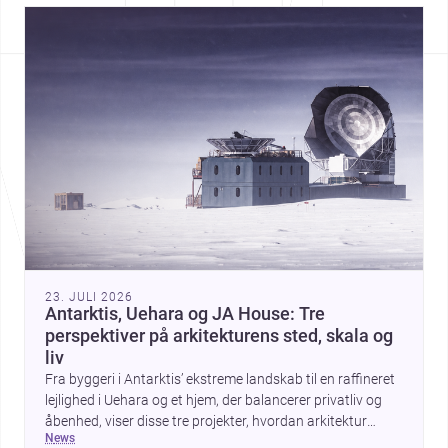
23. JULI 2026
Antarktis, Uehara og JA House: Tre
perspektiver på arkitekturens sted, skala og
liv
Fra byggeri i Antarktis’ ekstreme landskab til en raffineret
lejlighed i Uehara og et hjem, der balancerer privatliv og
åbenhed, viser disse tre projekter, hvordan arkitektur
news
formes af klima, kontekst og daglig brug. Tilsammen