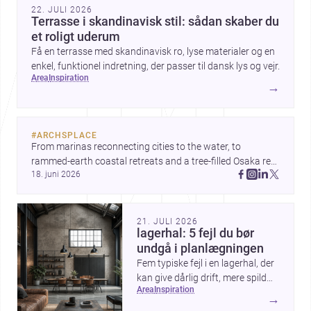
22. JULI 2026
Terrasse i skandinavisk stil: sådan skaber du
et roligt uderum
Få en terrasse med skandinavisk ro, lyse materialer og en
enkel, funktionel indretning, der passer til dansk lys og vejr.
area
inspiration
→
#
ARCHSPLACE
From marinas reconnecting cities to the water, to 
rammed-earth coastal retreats and a tree-filled Osaka rest 
18. juni 2026
area, these projects show architecture shaping how we 
gather, pause, and belong. Discover more design
21. JULI 2026
lagerhal: 5 fejl du bør
undgå i planlægningen
Fem typiske fejl i en lagerhal, der
kan give dårlig drift, mere spild
area
inspiration
og højere omkostninger — og
→
hvordan du undgår dem.