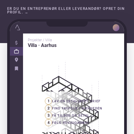
ER DU EN ENTREPRENØR ELLER LEVERANDØR? OPRET DIN
PROFIL.
→
Projekter / Villa
Villa · Aarhus
1
LAV EN DETALJERET BRIEF
2
FIND FAGFOLK I NÆRHEDEN
3
FÅ TILBUD OG BETAL
4
FØLG REVISIONERNE