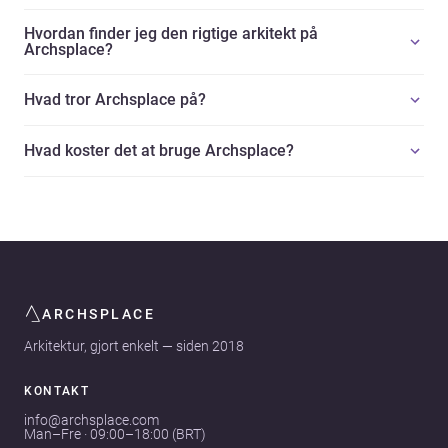
Hvordan finder jeg den rigtige arkitekt på
Archsplace?
Hvad tror Archsplace på?
Hvad koster det at bruge Archsplace?
ARCHSPLACE
Arkitektur, gjort enkelt — siden 2018
KONTAKT
info@archsplace.com
Man–Fre · 09:00–18:00 (BRT)