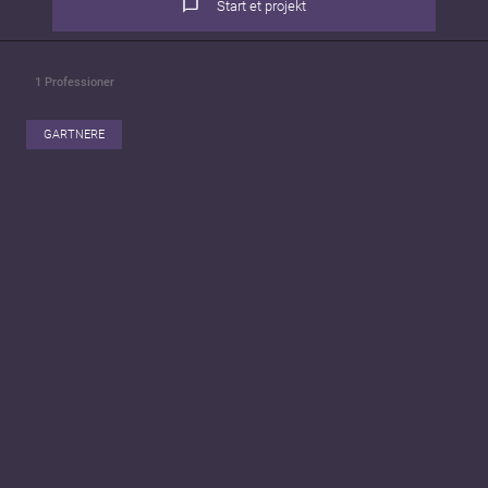
Start et projekt
1
Professioner
GARTNERE