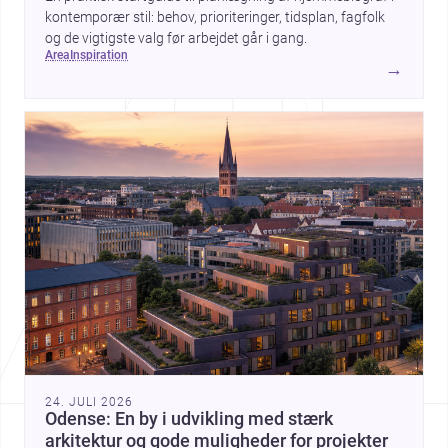
kontemporær stil: behov, prioriteringer, tidsplan, fagfolk
og de vigtigste valg før arbejdet går i gang.
area
inspiration
→
24. JULI 2026
Odense: En by i udvikling med stærk
arkitektur og gode muligheder for projekter