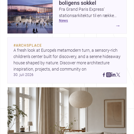
boligens sokkel
Fra Grand Paris Express’
stationsarkitektur til en række
news
projekter, der undersøger
→
spændingen mellem hånd og
maskine, viser ugens historier,
hvordan arkitektur både kan
#
ARCHSPLACE
forme byer og forfine detaljer.
A fresh look at Europe’s metamodern turn, a sensory-rich 
Samtidig peger The Plinth House
children’s center built for discovery, and a serene hideaway 
/ Cambra Buró på, hvordan et
house shaped by nature. Discover more architecture 
klart greb om fundament,
inspiration, projects, and community on 
proportion og materialitet kan
30. juli 2026
give et hjem stærk karakter.