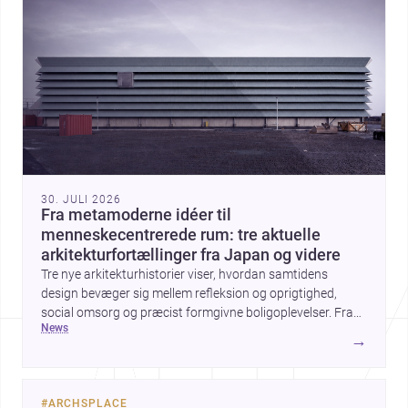
30. JULI 2026
Fra metamoderne idéer til
menneskecentrerede rum: tre aktuelle
arkitekturfortællinger fra Japan og videre
Tre nye arkitekturhistorier viser, hvordan samtidens
design bevæger sig mellem refleksion og oprigtighed,
social omsorg og præcist formgivne boligoplevelser. Fra
news
den teoretiske diskussion om metamodernisme til et
→
børnecenter i Midori og et hjem i Mueonga fremstår
arkitekturen som både kulturel kommentar og konkret
livskvalitet.
#
ARCHSPLACE