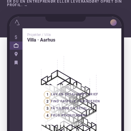
ER DU EN ENTREPRENØR ELLER LEVERANDØR? OPRET DIN
PROFIL.
→
Projekter / Villa
Villa · Aarhus
1
LAV EN DETALJERET BRIEF
2
FIND FAGFOLK I NÆRHEDEN
3
FÅ TILBUD OG BETAL
4
FØLG REVISIONERNE