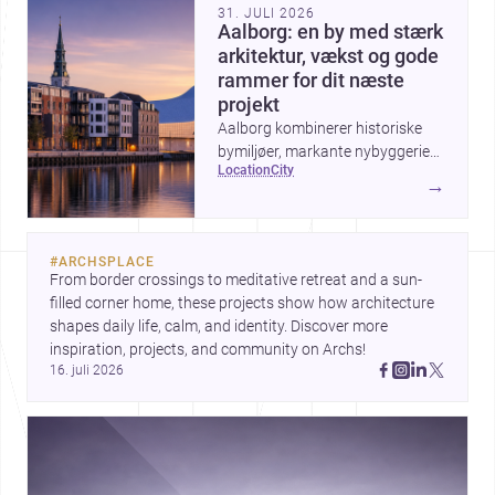
31. JULI 2026
Aalborg: en by med stærk
arkitektur, vækst og gode
rammer for dit næste
projekt
Aalborg kombinerer historiske
bymiljøer, markante nybyggerier
location
city
og en aktiv udvikling ved
→
havnefronten, hvilket gør byen
interessant for alle, der vil bygge,
renovere eller designe i
#
ARCHSPLACE
Nordjylland.
From border crossings to meditative retreat and a sun-
filled corner home, these projects show how architecture 
shapes daily life, calm, and identity. Discover more 
inspiration, projects, and community on Archs!
16. juli 2026