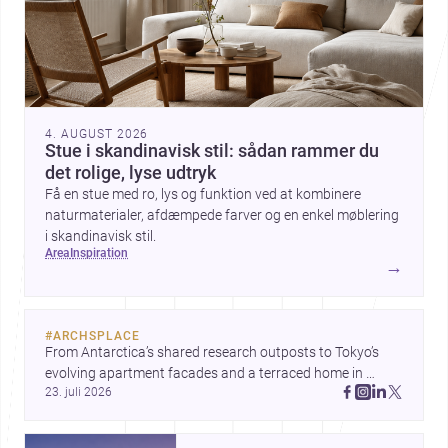
4. AUGUST 2026
Stue i skandinavisk stil: sådan rammer du
det rolige, lyse udtryk
Få en stue med ro, lys og funktion ved at kombinere
naturmaterialer, afdæmpede farver og en enkel møblering
i skandinavisk stil.
area
inspiration
→
#
ARCHSPLACE
From Antarctica’s shared research outposts to Tokyo’s 
evolving apartment facades and a terraced home in 
23. juli 2026
Amman, these projects show how architecture adapts to 
place, context, and community. Discover more ideas, 