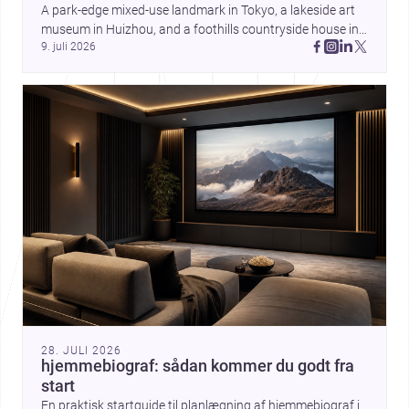
A park-edge mixed-use landmark in Tokyo, a lakeside art 
museum in Huizhou, and a foothills countryside house in 
9. juli 2026
Cayambe show architecture shaping place, culture, and 
daily life. Discover more architecture inspo
28. JULI 2026
hjemmebiograf: sådan kommer du godt fra
start
En praktisk startguide til planlægning af hjemmebiograf i