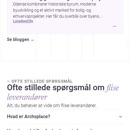
Odense kombinerer historiske byrum, moderne
byudvikling og et aktivt marked for bolig- og
erhvervsprojekter. Her får du overblik over byens
location
city
arkitektur, byggemæssige prisniveau og hvorfor byen er
→
interessant for dig, der planlægger at bygge, renovere eller
indrette.
Se bloggen
→
— OFTE STILLEDE SPØRGSMÅL
Ofte stillede spørgsmål om
flise
leverandører
Alt, du behøver at vide om flise leverandører.
Hvad er Archsplace?