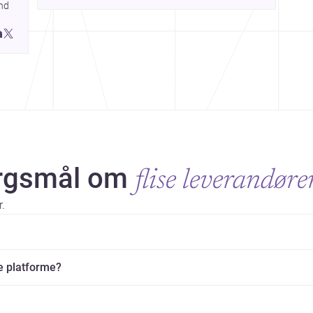
nd 
architecture shaping how we gather, pause, and 
belong. Discover more design
ørgsmål om
flise leverandøre
r.
e platforme?