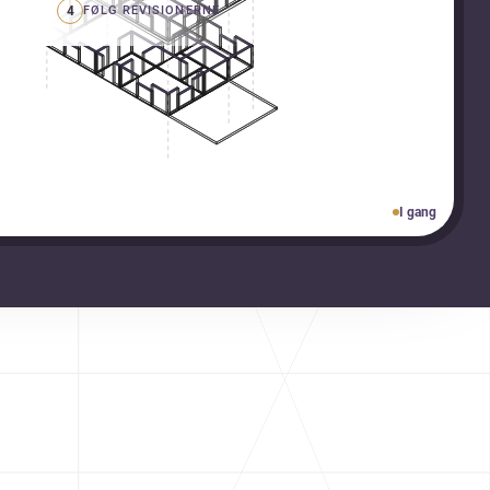
4
FØLG REVISIONERNE
I gang