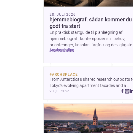
28. JULI 2026
hjemmebiograf: sådan kommer du
godt fra start
En praktisk startguide til planlægning af
hjemmebiograf i kontemporær stil: behov,
prioriteringer, tidsplan, fagfolk og de vigtigste
area
inspiration
valg før arbejdet går i gang.
#
ARCHSPLACE
From Antarctica’s shared research outposts to
Tokyo’s evolving apartment facades and a 
23. juli 2026
terraced home in Amman, these projects show
how architecture adapts to place, context, and
community. Discover more ideas, 