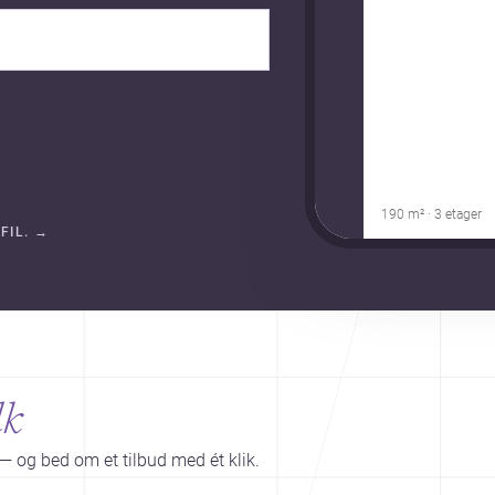
190 m² · 3 etager
FIL.
→
lk
— og bed om et tilbud med ét klik.