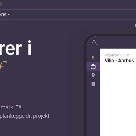
18
ører
er i
Projekter / Villa
Villa · Aarhus
f
enmark. Få
 planlægge dit projekt