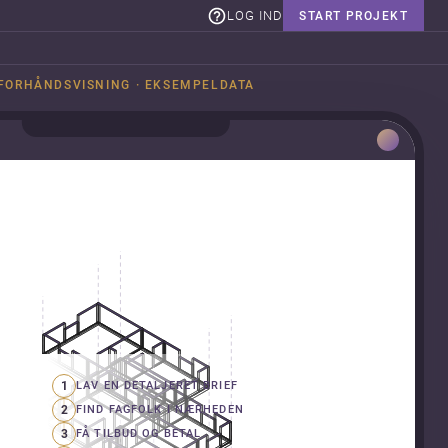
LOG IND
START PROJEKT
FORHÅNDSVISNING · EKSEMPELDATA
1
LAV EN DETALJERET BRIEF
2
FIND FAGFOLK I NÆRHEDEN
3
FÅ TILBUD OG BETAL