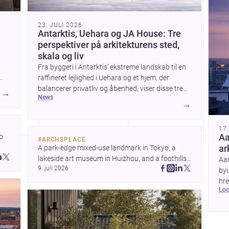
23. JULI 2026
Antarktis, Uehara og JA House: Tre
perspektiver på arkitekturens sted,
skala og liv
Fra byggeri i Antarktis’ ekstreme landskab til en
raffineret lejlighed i Uehara og et hjem, der
balancerer privatliv og åbenhed, viser disse tre
→
news
projekter, hvordan arkitektur formes af klima,
→
kontekst og daglig brug. Tilsammen peger de på
nye måder at tænke territorial tilstedeværelse,
17
boligkvalitet og materialemæssig klarhed på.
 
Aa
#
ARCHSPLACE
A park-edge mixed-use landmark in Tokyo, a 
ar
 
lakeside art museum in Huizhou, and a foothills 
Aa
 
9. juli 2026
countryside house in Cayambe show 
byu
architecture shaping place, culture, and daily life. 
hre
lo
Discover more architecture inspo
de
hre
de
ide