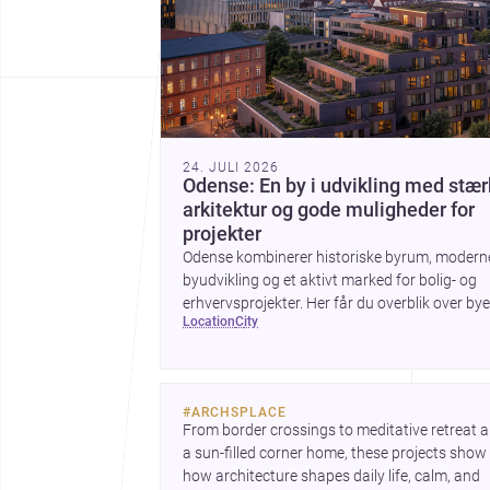
24. JULI 2026
Odense: En by i udvikling med stær
arkitektur og gode muligheder for
projekter
Odense kombinerer historiske byrum, modern
byudvikling og et aktivt marked for bolig- og
erhvervsprojekter. Her får du overblik over by
location
city
arkitektur, byggemæssige prisniveau og hvor
byen er interessant for dig, der planlægger at
bygge, renovere eller indrette.
#
ARCHSPLACE
From border crossings to meditative retreat a
a sun-filled corner home, these projects show 
how architecture shapes daily life, calm, and 