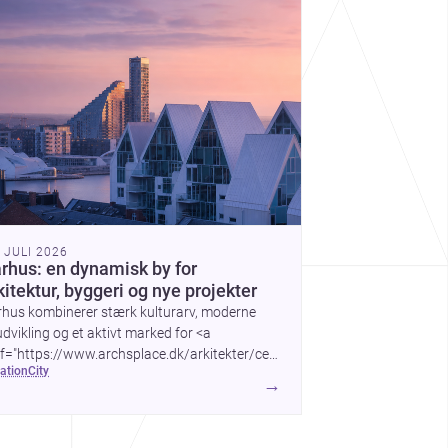
. JULI 2026
rhus: en dynamisk by for
kitektur, byggeri og nye projekter
rhus kombinerer stærk kulturarv, moderne
dvikling og et aktivt marked for <a
f="https://www.archsplace.dk/arkitekter/central-
cation
city
nmark-region/aarhus">arkitekter</a> og <a
→
f="https://www.archsplace.dk/entreprenrer/central-
nmark-region/aarhus">entreprenører</a> –
elt for dig, der planlægger nyt byggeri eller