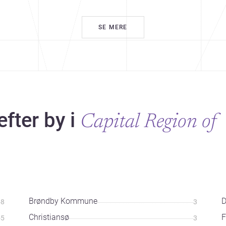
SE MERE
efter by i
Capital Region of
Brøndby Kommune
D
8
3
Christiansø
5
3