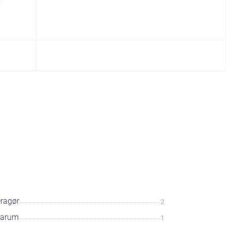
ragør
2
Farum
1