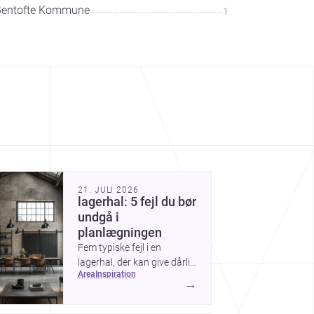
entofte Kommune
1
21. JULI 2026
lagerhal: 5 fejl du bør
undgå i
planlægningen
Fem typiske fejl i en
lagerhal, der kan give dårlig
area
inspiration
drift, mere spild og højere
→
omkostninger — og
hvordan du undgår dem.