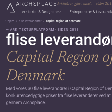
ARCHSPLACE
Arkitektur, gjort enkelt — siden 20
Arkitekter & Designere
Entreprenører & Leverand
hjem
flise leverandører
capital region of denmark
— ARKITEKTURPLATFORM · SIDEN 2018
flise leverandør
Capital Region o
Denmark
Mød vores 30 flise leverandører i Capital Region of D
konkurrencedygtige priser fra flise leverandører ved at
gennem Archsplace.