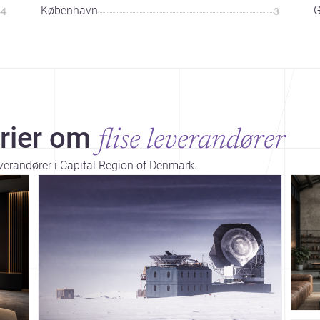
København
G
4
3
rier om
flise leverandører
everandører i Capital Region of Denmark.