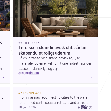
ren
k
22. JULI 2026
Terrasse i skandinavisk stil: sådan
skaber du et roligt uderum
e
Få en terrasse med skandinavisk ro, lyse
materialer og en enkel, funktionel indretning, der
ens
passer til dansk lys og vejr.
area
inspiration
for
→
→
#
ARCHSPLACE
nd 
From marinas reconnecting cities to the water, 
to rammed-earth coastal retreats and a tree-
18. juni 2026
filled Osaka rest area, these projects show 