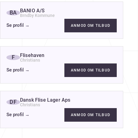
BANIO A/S
BA
Brndby Kommune
Se profil
→
ANMOD OM TILBUD
Flisehaven
F
Christians
Se profil
→
ANMOD OM TILBUD
Dansk Flise Lager Aps
DF
Christians
Se profil
→
ANMOD OM TILBUD