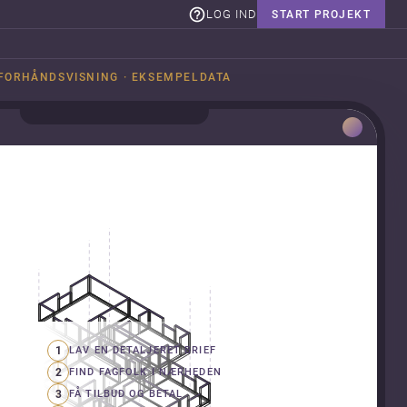
LOG IND
START PROJEKT
FORHÅNDSVISNING · EKSEMPELDATA
1
LAV EN DETALJERET BRIEF
2
FIND FAGFOLK I NÆRHEDEN
3
FÅ TILBUD OG BETAL