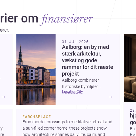
rier om
finansiører
ører.
Dis
31. JULI 2026
Aalborg: en by med
stærk arkitektur,
vækst og gode
rammer for dit næste
projekt
’
Aalborg kombinerer
historiske bymiljøer,
location
city
markante nybyggerier og
→
→
n
en aktiv udvikling ved
,
havnefronten, hvilket gør
28
byen interessant for alle,
hj
#
ARCHSPLACE
der vil bygge, renovere eller
From border crossings to meditative retreat and 
go
e
designe i Nordjylland.
, 
a sun-filled corner home, these projects show 
En 
 The
e. 
how architecture shapes daily life, calm, and 
hje