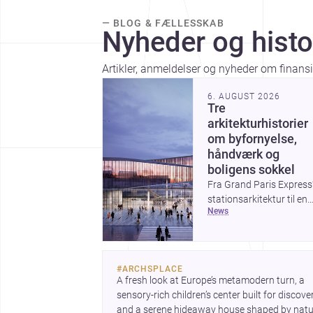
— BLOG & FÆLLESSKAB
Nyheder og histo
Artikler, anmeldelser og nyheder om finansi
6. AUGUST 2026
Tre
arkitekturhistorier
om byfornyelse,
håndværk og
boligens sokkel
Fra Grand Paris Express
stationsarkitektur til en
news
række projekter, der
undersøger spændinge
mellem hånd og maskine
viser ugens historier,
#
ARCHSPLACE
hvordan arkitektur både
A fresh look at Europe’s metamodern turn, a 
kan forme byer og forfin
sensory-rich children’s center built for discovery
detaljer. Samtidig peger
and a serene hideaway house shaped by natur