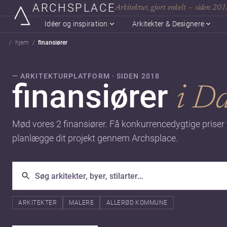
ARCHSPLACE
Arkitektur, gjort enkelt — siden 20
Idéer og inspiration
Arkitekter & Designere
hjem
finansiører
— ARKITEKTURPLATFORM · SIDEN 2018
finansiører
i D
Mød vores 2 finansiører. Få konkurrencedygtige priser f
planlægge dit projekt gennem Archsplace.
ARKITEKTER
MALERE
ALLERØD KOMMUNE