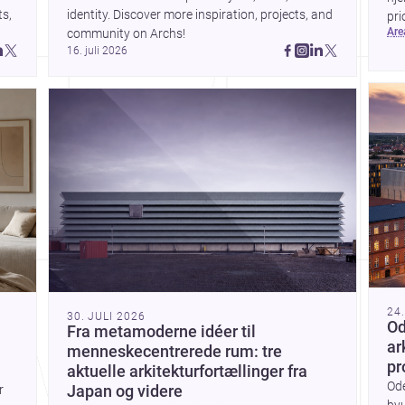
s, 
identity. Discover more inspiration, projects, and 
pri
t
ar
community on Archs!
val
16. juli 2026
et
24
30. JULI 2026
Od
Fra metamoderne idéer til
ar
menneskecentrerede rum: tre
pr
aktuelle arkitekturfortællinger fra
Od
r
Japan og videre