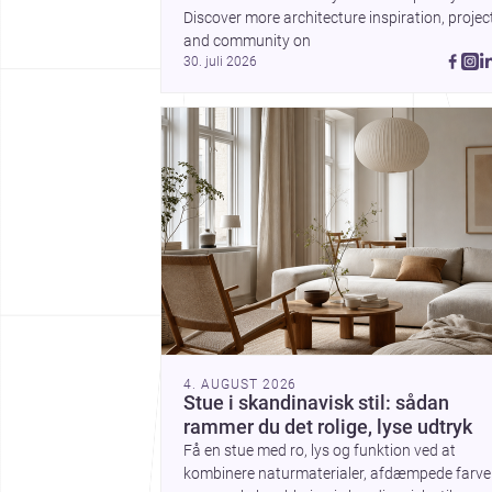
Plinth House / Cambra
Discover more architecture inspiration, project
Buró på, hvordan et klar
and community on 
greb om fundament,
30. juli 2026
proportion og materialit
kan give et hjem stærk
karakter.
4. AUGUST 2026
Stue i skandinavisk stil: sådan
rammer du det rolige, lyse udtryk
Få en stue med ro, lys og funktion ved at
kombinere naturmaterialer, afdæmpede farve