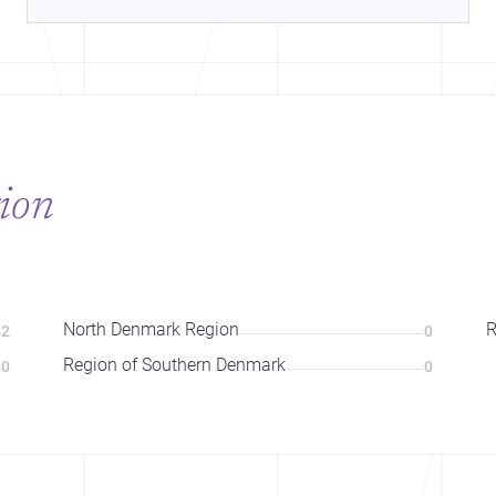
gion
North Denmark Region
R
2
0
Region of Southern Denmark
0
0