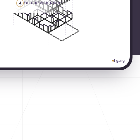
4
FØLG REVISIONERNE
I gang