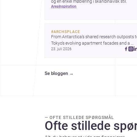
og en enkel møblering i skandinavisk stil.
area
inspiration
#
ARCHSPLACE
From Antarctica’s shared research outposts to
Tokyo’s evolving apartment facades and a 
23. juli 2026
terraced home in Amman, these projects show
how architecture adapts to place, context, and
community. Discover more ideas, 
Se bloggen
→
— OFTE STILLEDE SPØRGSMÅL
Ofte stillede sp