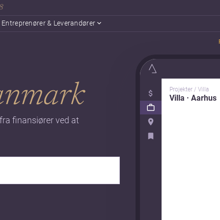
18
Entreprenører & Leverandører
anmark
Projekter / Villa
Villa · Aarhus
ra finansiører ved at