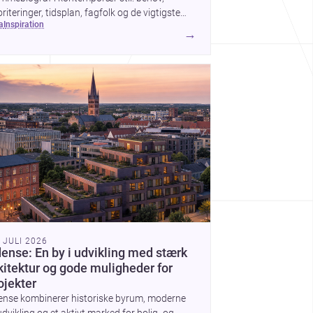
oriteringer, tidsplan, fagfolk og de vigtigste
ea
inspiration
g før arbejdet går i gang.
→
. JULI 2026
ense: En by i udvikling med stærk
kitektur og gode muligheder for
ojekter
ense kombinerer historiske byrum, moderne