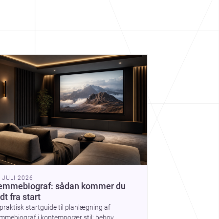
cover more architecture inspo
. JULI 2026
emmebiograf: sådan kommer du
dt fra start
praktisk startguide til planlægning af
mmebiograf i kontemporær stil: behov,