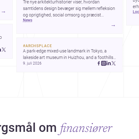
byu
Tre nye arkitekturhistorier viser, hvordan
erh
samtidens design bevæger sig mellem refleksion
→
lo
ark
og oprigtighed, social omsorg og præcist
bye
news
formgivne boligoplevelser. Fra den teoretiske
→
byg
diskussion om metamodernisme til et
børnecenter i Midori og et hjem i Mueonga
 
fremstår arkitekturen som både kulturel
#
ARCHSPLACE
kommentar og konkret livskvalitet.
 
A park-edge mixed-use landmark in Tokyo, a 
 
lakeside art museum in Huizhou, and a foothills 
9. juli 2026
countryside house in Cayambe show 
architecture shaping place, culture, and daily life. 
ørgsmål om
finansiører