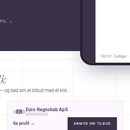
FIL.
→
190 m² · 3 etager
lk
— og bed om et tilbud med ét klik.
Euro Regnskab ApS
ER
Albertslund
Se profil
→
ANMOD OM TILBUD