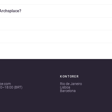
 Archsplace?
KONTORER
ace.com
Rio de Janeiro
00–18:00 (BRT)
Lisboa
Barcelona