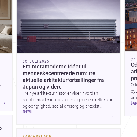
24
30. JULI 2026
Od
Fra metamoderne idéer til
ar
menneskecentrerede rum: tre
pr
aktuelle arkitekturfortællinger fra
Od
r
Japan og videre
byu
Tre nye arkitekturhistorier viser, hvordan
erh
samtidens design bevæger sig mellem refleksion
→
lo
ark
og oprigtighed, social omsorg og præcist
bye
news
formgivne boligoplevelser. Fra den teoretiske
→
byg
diskussion om metamodernisme til et
børnecenter i Midori og et hjem i Mueonga
 
fremstår arkitekturen som både kulturel
#
ARCHSPLACE