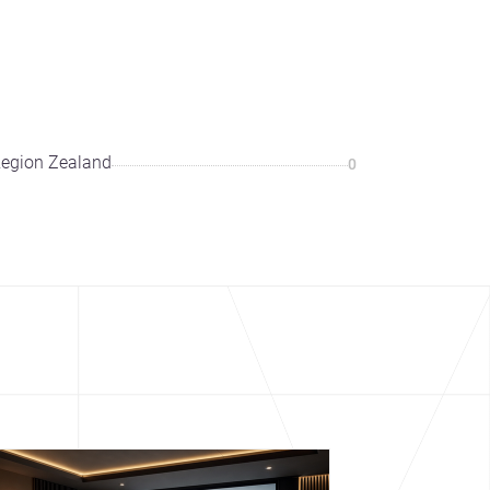
egion Zealand
0
cover more architecture inspo