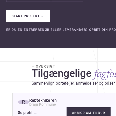
START PROJEKT
→
ER DU EN ENTREPRENØR ELLER LEVERANDØR? OPRET DIN PRO
— OVERSIGT
Tilgængelige
fagfo
Sammenlign porteføljer, anmeldelser og priser 
Rebteknikeren
R
Dragr Kommune
Se profil
→
ANMOD OM TILBUD