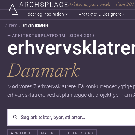
ARCHSPLACE
Arkitektur, gjort enkelt — siden 20
Idéer og inspiration
Arkitekter & Designere
hjem
erhvervsklatrere
— ARKITEKTURPLATFORM · SIDEN 2018
erhvervsklatre
Danmark
Mød vores 7 erhvervsklatrere. Få konkurrencedygtige p
erhvervsklatrere ved at planlægge dit projekt gennem 
ARKITEKTER
MALERE
FREDERIKSBERG