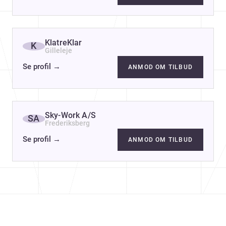
KlatreKlar
K
Gilleleje
Se profil
→
ANMOD OM TILBUD
Sky-Work A/S
SA
Frederiksberg
Se profil
→
ANMOD OM TILBUD