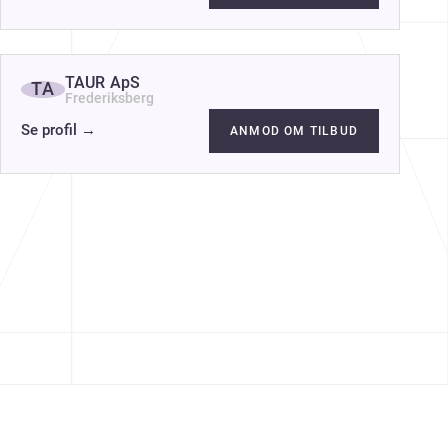
TAUR ApS
TA
Frederiksberg
Se profil
→
ANMOD OM TILBUD