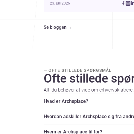
23. juli 2026
terraced home in Amman, these projects show
how architecture adapts to place, context, and
community. Discover more ideas, 
Se bloggen
→
— OFTE STILLEDE SPØRGSMÅL
Ofte stillede sp
Alt, du behøver at vide om erhvervsklatrere.
Hvad er Archsplace?
Hvordan adskiller Archsplace sig fra andr
Hvem er Archsplace til for?