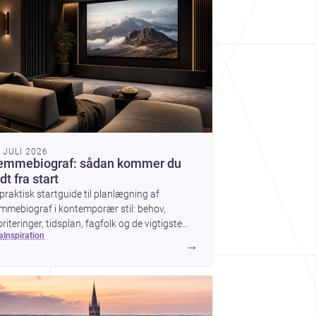
. JULI 2026
emmebiograf: sådan kommer du
dt fra start
praktisk startguide til planlægning af
mmebiograf i kontemporær stil: behov,
oriteringer, tidsplan, fagfolk og de vigtigste
ea
inspiration
g før arbejdet går i gang.
→