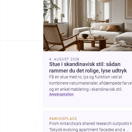
4. AUGUST 2026
Stue i skandinavisk stil: sådan
rammer du det rolige, lyse udtryk
Få en stue med ro, lys og funktion ved at
kombinere naturmaterialer, afdæmpede farve
og en enkel møblering i skandinavisk stil.
area
inspiration
#
ARCHSPLACE
From Antarctica’s shared research outposts to
Tokyo’s evolving apartment facades and a 