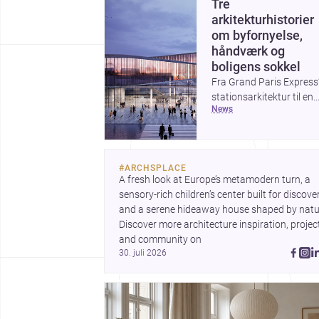
Tre
arkitekturhistorier
om byfornyelse,
håndværk og
boligens sokkel
Fra Grand Paris Express
stationsarkitektur til en
news
række projekter, der
undersøger spændinge
mellem hånd og maskine
viser ugens historier,
#
ARCHSPLACE
hvordan arkitektur både
A fresh look at Europe’s metamodern turn, a 
kan forme byer og forfin
sensory-rich children’s center built for discovery
detaljer. Samtidig peger
and a serene hideaway house shaped by natur
Plinth House / Cambra
Discover more architecture inspiration, project
Buró på, hvordan et klar
and community on 
greb om fundament,
30. juli 2026
proportion og materialit
kan give et hjem stærk
karakter.