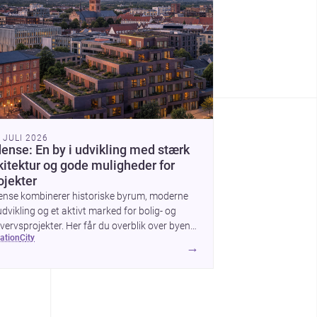
. JULI 2026
ense: En by i udvikling med stærk
kitektur og gode muligheder for
ojekter
ense kombinerer historiske byrum, moderne
dvikling og et aktivt marked for bolig- og
vervsprojekter. Her får du overblik over byens
cation
city
itektur, byggemæssige prisniveau og hvorfor
→
n er interessant for dig, der planlægger at
ge, renovere eller indrette.