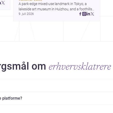
kommentar og konkret livskvalitet.
 
A park-edge mixed-use landmark in Tokyo, a 
 
lakeside art museum in Huizhou, and a foothills 
9. juli 2026
countryside house in Cayambe show 
architecture shaping place, culture, and daily life. 
ørgsmål om
erhvervsklatrere
e platforme?