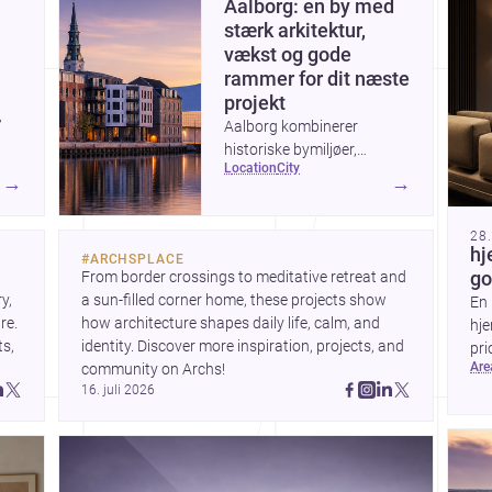
Aalborg: en by med
stærk arkitektur,
vækst og gode
rammer for dit næste
projekt
’
Aalborg kombinerer
historiske bymiljøer,
location
city
markante nybyggerier og
→
→
n
en aktiv udvikling ved
,
havnefronten, hvilket gør
28
byen interessant for alle,
hj
#
ARCHSPLACE
der vil bygge, renovere eller
From border crossings to meditative retreat and 
go
e
designe i Nordjylland.
, 
a sun-filled corner home, these projects show 
En 
 The
e. 
how architecture shapes daily life, calm, and 
hje
s, 
identity. Discover more inspiration, projects, and 
pri
t
ar
community on Archs!
val
16. juli 2026
et