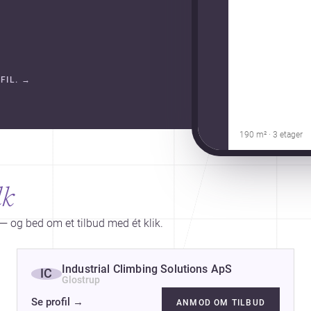
FIL.
→
190 m² · 3 etager
lk
— og bed om et tilbud med ét klik.
Industrial Climbing Solutions ApS
IC
Glostrup
Se profil
→
ANMOD OM TILBUD