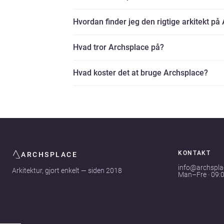
Hvordan finder jeg den rigtige arkitekt på
Hvad tror Archsplace på?
Hvad koster det at bruge Archsplace?
KONTAKT
ARCHSPLACE
info@archspl
Arkitektur, gjort enkelt — siden 2018
Man–Fre · 09: