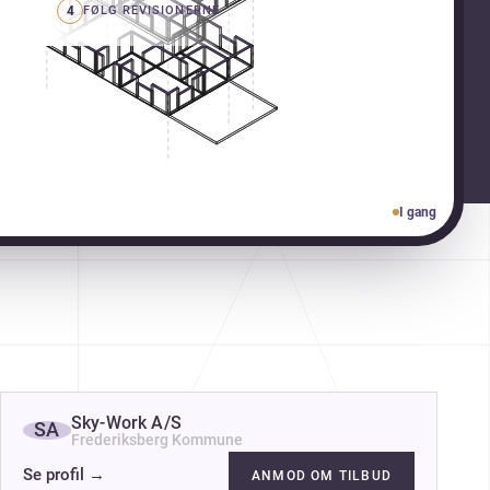
4
FØLG REVISIONERNE
I gang
Sky-Work A/S
SA
Frederiksberg Kommune
Se profil
→
ANMOD OM TILBUD