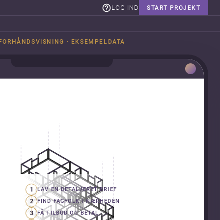
LOG IND
START PROJEKT
FORHÅNDSVISNING · EKSEMPELDATA
1
LAV EN DETALJERET BRIEF
2
FIND FAGFOLK I NÆRHEDEN
3
FÅ TILBUD OG BETAL