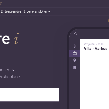
18
Entreprenører & Leverandører
re
i
Projekter / Villa
Villa · Aarhus
riser fra
Archsplace.