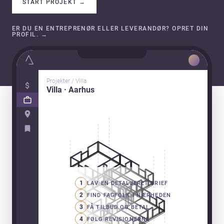
START PROJEKT
→
ER DU EN ENTREPRENØR ELLER LEVERANDØR? OPRET DIN
PROFIL.
→
Projekter / Villa
Villa · Aarhus
1
LAV EN DETALJERET BRIEF
2
FIND FAGFOLK I NÆRHEDEN
3
FÅ TILBUD OG BETAL
4
FØLG REVISIONERNE