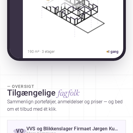
190 m² · 3 etager
I gang
— OVERSIGT
Tilgængelige
fagfolk
Sammenlign porteføljer, anmeldelser og priser — og bed
om et tilbud med ét klik.
VVS og Blikkenslager Firmaet Jørgen Kudsk
VO