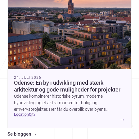
24. JULI 2026
Odense: En by i udvikling med stærk
arkitektur og gode muligheder for projekter
Odense kombinerer historiske byrum, moderne
byudvikling og et aktivt marked for bolig- og
erhvervsprojekter. Her får du overblik over byens
location
city
arkitektur, byggemæssige prisniveau og hvorfor byen er
→
interessant for dig, der planlægger at bygge, renovere eller
indrette.
Se bloggen
→