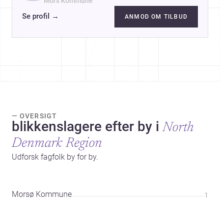
Mors Kommune
Se profil
→
ANMOD OM TILBUD
— OVERSIGT
blikkenslagere efter by i
North
Denmark Region
Udforsk fagfolk by for by.
Morsø Kommune
1