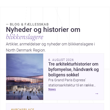
— BLOG & FÆLLESSKAB
Nyheder og historier om
blikkenslagere
Artikler, anmeldelser og nyheder om blikkenslagere i
North Denmark Region.
6. AUGUST 2026
Tre arkitekturhistorier om
byfornyelse, håndværk og
boligens sokkel
Fra Grand Paris Express’
stationsarkitektur til en række
news
projekter, der undersøger
→
spændingen mellem hånd og
maskine, viser ugens historier,
hvordan arkitektur både kan
#
ARCHSPLACE