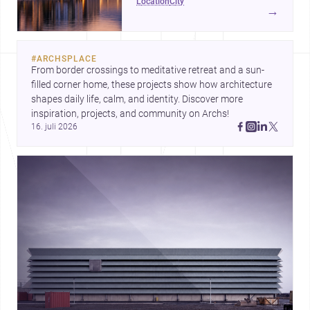
location
city
og en aktiv udvikling ved
→
havnefronten, hvilket gør byen
interessant for alle, der vil bygge,
renovere eller designe i
#
ARCHSPLACE
Nordjylland.
From border crossings to meditative retreat and a sun-
filled corner home, these projects show how architecture 
shapes daily life, calm, and identity. Discover more 
inspiration, projects, and community on Archs!
16. juli 2026