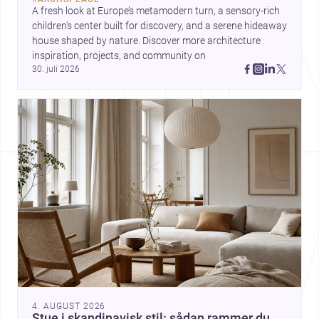
forme byer og forfine detaljer.
A fresh look at Europe’s metamodern turn, a sensory-rich 
Samtidig peger The Plinth House
children’s center built for discovery, and a serene hideaway 
/ Cambra Buró på, hvordan et
house shaped by nature. Discover more architecture 
klart greb om fundament,
inspiration, projects, and community on 
proportion og materialitet kan
30. juli 2026
give et hjem stærk karakter.
4. AUGUST 2026
Stue i skandinavisk stil: sådan rammer du