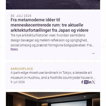
30. JULI 2026
Fra metamoderne idéer til
menneskecentrerede rum: tre aktuelle
arkitekturfortællinger fra Japan og videre
Tre nye arkitekturhistorier viser, hvordan samtidens
design bevæger sig mellem refleksion og oprigtighed,
social omsorg og præcist formgivne boligoplevelser. Fra
news
den teoretiske diskussion om metamodernisme til et
→
børnecenter i Midori og et hjem i Mueonga fremstår
arkitekturen som både kulturel kommentar og konkret
livskvalitet.
#
ARCHSPLACE
A park-edge mixed-use landmark in Tokyo, a lakeside art 
museum in Huizhou, and a foothills countryside house in 
9. juli 2026
Cayambe show architecture shaping place, culture, and 
daily life. Discover more architecture inspo