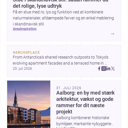
det rolige, lyse udtryk
Få en stue med ro, lys og funktion ved at kombinere
naturmaterialer, afdæmpede farver og en enkel møblering
i skandinavisk stil.
area
inspiration
→
#
ARCHSPLACE
From Antarctica’s shared research outposts to Tokyo’s 
evolving apartment facades and a terraced home in 
23. juli 2026
Amman, these projects show how architecture adapts to 
place, context, and community. Discover more ideas, 
31. JULI 2026
Aalborg: en by med stærk
arkitektur, vækst og gode
rammer for dit næste
projekt
Aalborg kombinerer historiske
bymiljøer, markante nybyggerier