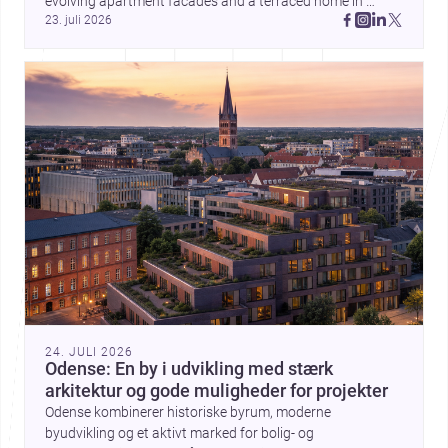
evolving apartment facades and a terraced home in 
23. juli 2026
Amman, these projects show how architecture adapts to 
place, context, and community. Discover more ideas, 
24. JULI 2026
Odense: En by i udvikling med stærk
arkitektur og gode muligheder for projekter
Odense kombinerer historiske byrum, moderne
byudvikling og et aktivt marked for bolig- og