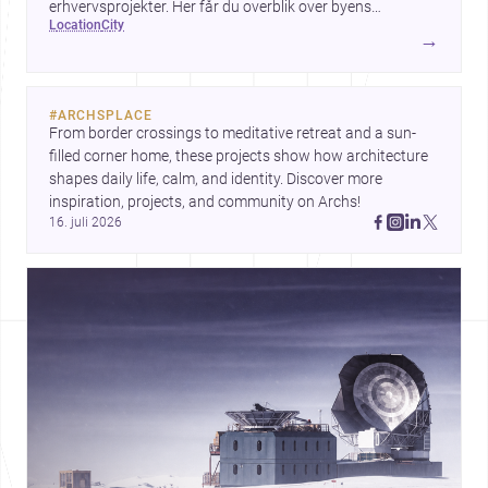
erhvervsprojekter. Her får du overblik over byens
location
city
arkitektur, byggemæssige prisniveau og hvorfor byen er
→
interessant for dig, der planlægger at bygge, renovere eller
indrette.
#
ARCHSPLACE
From border crossings to meditative retreat and a sun-
filled corner home, these projects show how architecture 
shapes daily life, calm, and identity. Discover more 
inspiration, projects, and community on Archs!
16. juli 2026