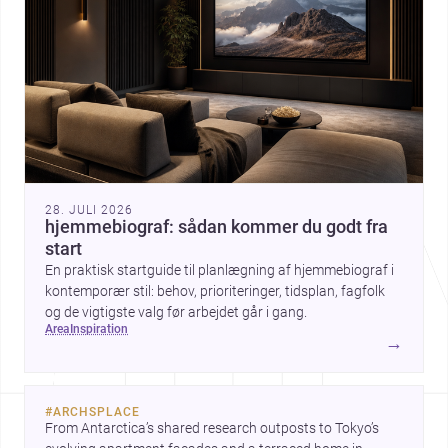
28. JULI 2026
hjemmebiograf: sådan kommer du godt fra
start
En praktisk startguide til planlægning af hjemmebiograf i
kontemporær stil: behov, prioriteringer, tidsplan, fagfolk
og de vigtigste valg før arbejdet går i gang.
area
inspiration
→
#
ARCHSPLACE
From Antarctica’s shared research outposts to Tokyo’s 