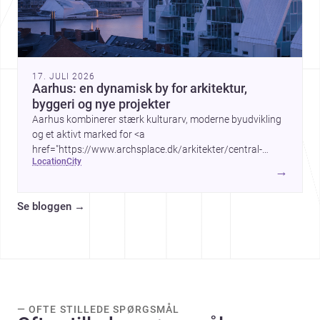
17. JULI 2026
Aarhus: en dynamisk by for arkitektur,
byggeri og nye projekter
Aarhus kombinerer stærk kulturarv, moderne byudvikling
og et aktivt marked for <a
href="https://www.archsplace.dk/arkitekter/central-
location
city
denmark-region/aarhus">arkitekter</a> og <a
→
href="https://www.archsplace.dk/entreprenrer/central-
denmark-region/aarhus">entreprenører</a> – ideelt for
Se bloggen
→
dig, der planlægger nyt byggeri eller renovering.
— OFTE STILLEDE SPØRGSMÅL