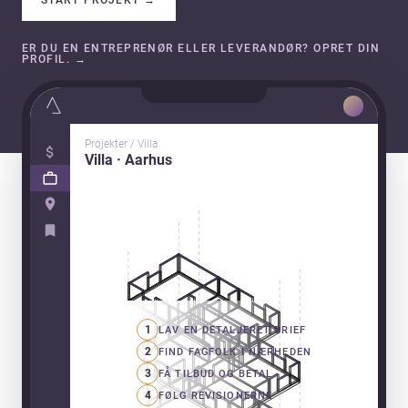
ER DU EN ENTREPRENØR ELLER LEVERANDØR? OPRET DIN
PROFIL.
→
Projekter / Villa
Villa · Aarhus
1
LAV EN DETALJERET BRIEF
2
FIND FAGFOLK I NÆRHEDEN
3
FÅ TILBUD OG BETAL
4
FØLG REVISIONERNE