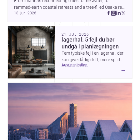
From marinas reconnecting cities to the water, to 
rammed-earth coastal retreats and a tree-filled Osaka rest 
18. juni 2026
area, these projects show architecture shaping how we 
gather, pause, and belong. Discover more design
21. JULI 2026
lagerhal: 5 fejl du bør
undgå i planlægningen
Fem typiske fejl i en lagerhal, der
kan give dårlig drift, mere spild
area
inspiration
og højere omkostninger — og
→
hvordan du undgår dem.