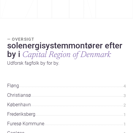
— OVERSIGT
solenergisystemmontører efter
by i
Capital Region of Denmark
Udforsk fagfolk by for by.
Fløng
4
Christiansø
3
København
2
Frederiksberg
1
Furesø Kommune
1