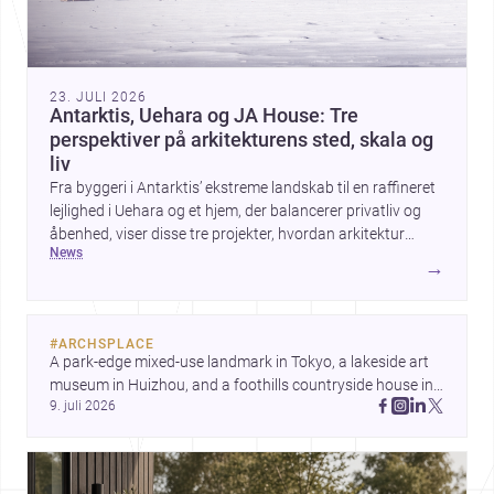
23. JULI 2026
Antarktis, Uehara og JA House: Tre
perspektiver på arkitekturens sted, skala og
liv
Fra byggeri i Antarktis’ ekstreme landskab til en raffineret
lejlighed i Uehara og et hjem, der balancerer privatliv og
åbenhed, viser disse tre projekter, hvordan arkitektur
news
formes af klima, kontekst og daglig brug. Tilsammen
→
peger de på nye måder at tænke territorial tilstedeværelse,
boligkvalitet og materialemæssig klarhed på.
#
ARCHSPLACE
A park-edge mixed-use landmark in Tokyo, a lakeside art 
museum in Huizhou, and a foothills countryside house in 
9. juli 2026
Cayambe show architecture shaping place, culture, and 
daily life. Discover more architecture inspo