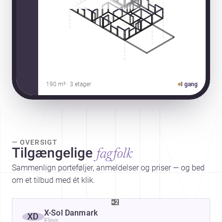
190 m² · 3 etager
I gang
— OVERSIGT
Tilgængelige
fagfolk
Sammenlign porteføljer, anmeldelser og priser — og bed
om et tilbud med ét klik.
+2
X-Sol Danmark
XD
Flng