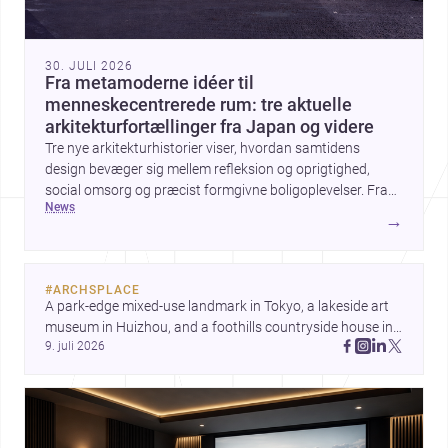
30. JULI 2026
Fra metamoderne idéer til
menneskecentrerede rum: tre aktuelle
arkitekturfortællinger fra Japan og videre
Tre nye arkitekturhistorier viser, hvordan samtidens
design bevæger sig mellem refleksion og oprigtighed,
social omsorg og præcist formgivne boligoplevelser. Fra
news
den teoretiske diskussion om metamodernisme til et
→
børnecenter i Midori og et hjem i Mueonga fremstår
arkitekturen som både kulturel kommentar og konkret
livskvalitet.
#
ARCHSPLACE
A park-edge mixed-use landmark in Tokyo, a lakeside art 
museum in Huizhou, and a foothills countryside house in 
9. juli 2026
Cayambe show architecture shaping place, culture, and 
daily life. Discover more architecture inspo