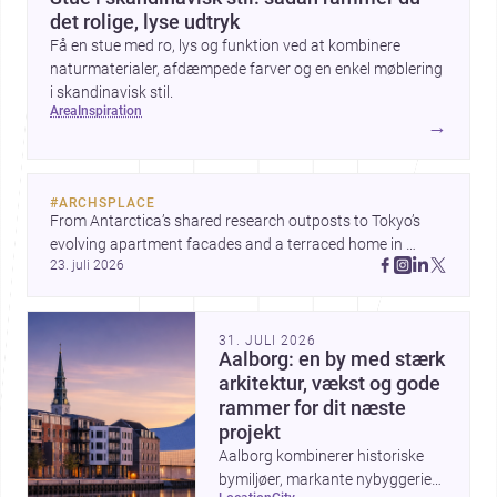
det rolige, lyse udtryk
Få en stue med ro, lys og funktion ved at kombinere
naturmaterialer, afdæmpede farver og en enkel møblering
i skandinavisk stil.
area
inspiration
→
#
ARCHSPLACE
From Antarctica’s shared research outposts to Tokyo’s 
evolving apartment facades and a terraced home in 
23. juli 2026
Amman, these projects show how architecture adapts to 
place, context, and community. Discover more ideas, 
31. JULI 2026
Aalborg: en by med stærk
arkitektur, vækst og gode
rammer for dit næste
projekt
Aalborg kombinerer historiske
bymiljøer, markante nybyggerier