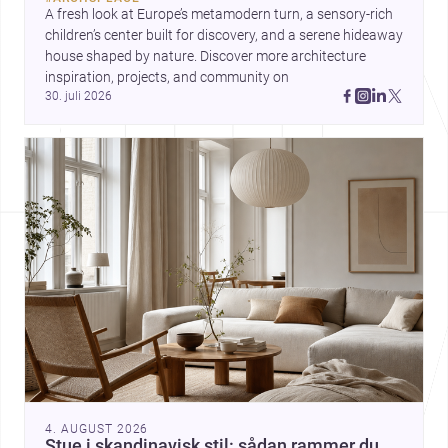
forme byer og forfine detaljer.
A fresh look at Europe’s metamodern turn, a sensory-rich 
Samtidig peger The Plinth House
children’s center built for discovery, and a serene hideaway 
/ Cambra Buró på, hvordan et
house shaped by nature. Discover more architecture 
klart greb om fundament,
inspiration, projects, and community on 
proportion og materialitet kan
30. juli 2026
give et hjem stærk karakter.
4. AUGUST 2026
Stue i skandinavisk stil: sådan rammer du