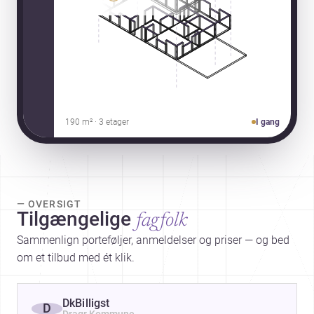
190 m² · 3 etager
I gang
— OVERSIGT
Tilgængelige
fagfolk
Sammenlign porteføljer, anmeldelser og priser — og bed
om et tilbud med ét klik.
DkBilligst
D