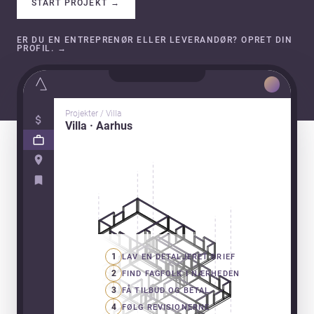
START PROJEKT
→
ER DU EN ENTREPRENØR ELLER LEVERANDØR? OPRET DIN
PROFIL.
→
Projekter / Villa
Villa · Aarhus
1
LAV EN DETALJERET BRIEF
2
FIND FAGFOLK I NÆRHEDEN
3
FÅ TILBUD OG BETAL
4
FØLG REVISIONERNE