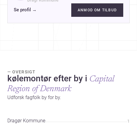
Dragr Kommune
Se profil
→
ANMOD OM TILBUD
— OVERSIGT
kølemontør efter by i
Capital
Region of Denmark
Udforsk fagfolk by for by.
Dragør Kommune
1