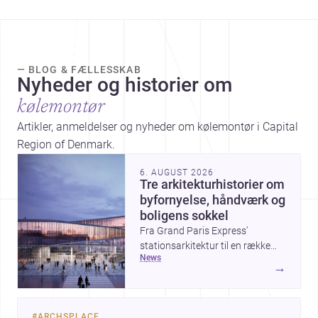
— BLOG & FÆLLESSKAB
Nyheder og historier om
kølemontør
Artikler, anmeldelser og nyheder om kølemontør i Capital
Region of Denmark.
6. AUGUST 2026
Tre arkitekturhistorier om
byfornyelse, håndværk og
boligens sokkel
Fra Grand Paris Express’
stationsarkitektur til en række
news
projekter, der undersøger
→
spændingen mellem hånd og
maskine, viser ugens historier,
hvordan arkitektur både kan
#
ARCHSPLACE