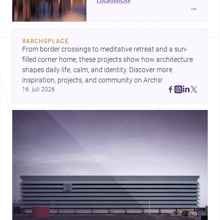
location
city
og en aktiv udvikling ved
→
havnefronten, hvilket gør byen
interessant for alle, der vil bygge,
renovere eller designe i
#
ARCHSPLACE
Nordjylland.
From border crossings to meditative retreat and a sun-
filled corner home, these projects show how architecture 
shapes daily life, calm, and identity. Discover more 
inspiration, projects, and community on Archs!
16. juli 2026