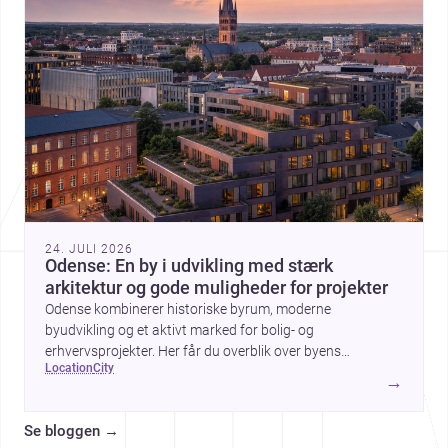
24. JULI 2026
Odense: En by i udvikling med stærk
arkitektur og gode muligheder for projekter
Odense kombinerer historiske byrum, moderne
byudvikling og et aktivt marked for bolig- og
erhvervsprojekter. Her får du overblik over byens
location
city
arkitektur, byggemæssige prisniveau og hvorfor byen er
→
interessant for dig, der planlægger at bygge, renovere eller
indrette.
Se bloggen
→