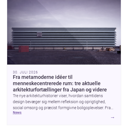
30. JULI 2026
Fra metamoderne idéer til
menneskecentrerede rum: tre aktuelle
arkitekturfortællinger fra Japan og videre
Tre nye arkitekturhistorier viser, hvordan samtidens
design bevæger sig mellem refleksion og oprigtighed,
social omsorg og præcist formgivne boligoplevelser. Fra
news
den teoretiske diskussion om metamodernisme til et
→
børnecenter i Midori og et hjem i Mueonga fremstår
arkitekturen som både kulturel kommentar og konkret