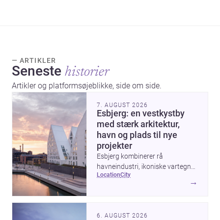
— ARTIKLER
Seneste
historier
Artikler og platformsøjeblikke, side om side.
7. AUGUST 2026
Esbjerg: en vestkystby
med stærk arkitektur,
havn og plads til nye
projekter
Esbjerg kombinerer rå
havneindustri, ikoniske vartegn
location
city
og moderne byudvikling — og
→
derfor er byen et interessant sted
at finde <a
href="https://www.archsplace.dk/arkitek
6. AUGUST 2026
of-southern-