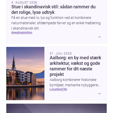
4. AUGUST 2026
Stue i skandinavisk stil: sådan rammer du
det rolige, lyse udtryk
Få en stue med ro, lys og funktion ved at kombinere
naturmaterialer, afdæmpede farver og en enkel møblering
i skandinavisk stil.
area
inspiration
→
31. JULI 2026
Aalborg: en by med stærk
arkitektur, vækst og gode
rammer for dit næste
projekt
Aalborg kombinerer historiske
bymiljøer, markante nybyggerier
location
city
og en aktiv udvikling ved
→
havnefronten, hvilket gør byen
interessant for alle, der vil bygge,
renovere eller designe i
Nordjylland.